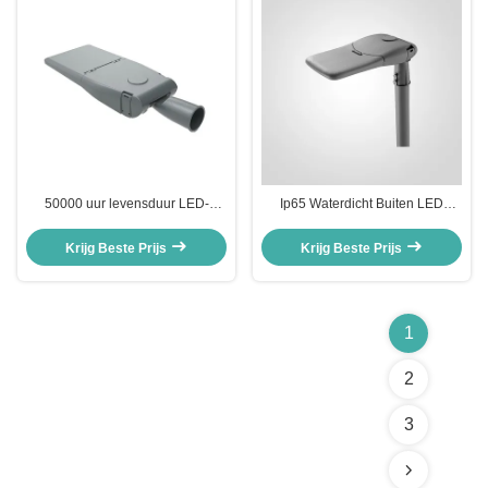
50000 uur levensduur LED-
Ip65 Waterdicht Buiten LED
wegverlichtingssysteem
Straatlamp Vermogen bereik 30W
ontworpen voor langdurige
90W Verlichtingsoplossing voor
Krijg Beste Prijs
Krijg Beste Prijs
verbetering van de veiligheid en
woonwegen en industriële
zichtbaarheid op openbare
parken
wegen
1
2
3