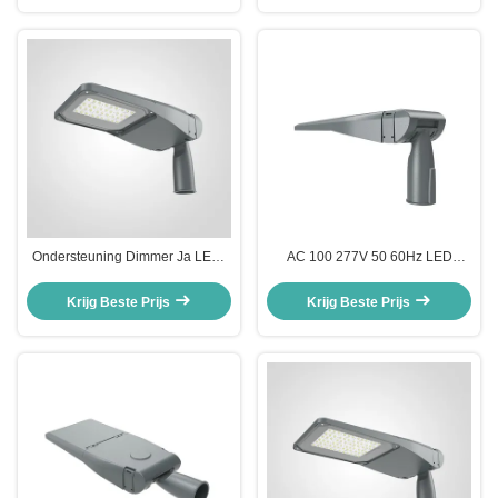
Ondersteuning Dimmer Ja LED-
AC 100 277V 50 60Hz LED
wegverlichtingssysteem 50w Led
straatlicht 50w LED straatlicht
Street Light Straatlamp met
Biedt 150LPW efficiëntie Perfect
Krijg Beste Prijs
Krijg Beste Prijs
gemakkelijke installatie en
voor stedelijke straatverlichting
onderhoud