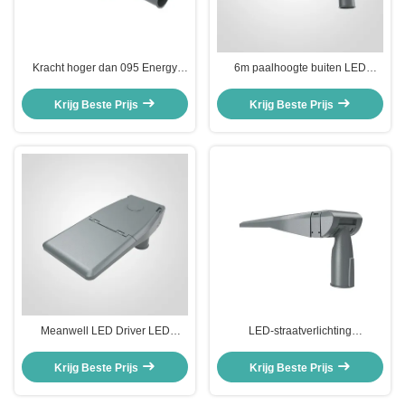
Kracht hoger dan 095 Energy
6m paalhoogte buiten LED
Street Light met behulp van LED-
straatlantaarn met 150LPW
module Street Light om
efficiëntie, perfect voor
Krijg Beste Prijs
Krijg Beste Prijs
energieverbruik en verlichting te
commerciële en gemeentelijke
optimaliseren
verlichtingsprojecten
Meanwell LED Driver LED
LED-straatverlichting
Straatlantaarn met SMD5050
Energiestraatverlichting met IP65-
LED Lichtbron en Power Factor
beschermingsniveau voor
Krijg Beste Prijs
Krijg Beste Prijs
PF0.9 Geschikt voor Stedelijke
duurzame en
Wegenverlichting
buitenafstandsstraatverlichting