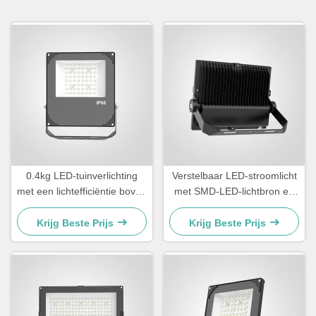
0.4kg LED-tuinverlichting
Verstelbaar LED-stroomlicht
met een lichtefficiëntie boven
met SMD-LED-lichtbron en
110lmW Ontworpen voor
lichtdoeltreffendheid
buitenversiering en
100110LMW Geschikt voor
Krijg Beste Prijs
Krijg Beste Prijs
padverlichting
commerciële toepassingen