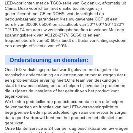
LED-voorlichten met de TG08-serie van Goldenlux, afkomstig uit
China. Deze voorlichten met unieke technologie zijn
gecertificeerd met CE en ROHS, wat de veiligheid en
betrouwbaarheid garandeert.Kies uw gewenste CCT uit een
bereik van 3000K-6500K en straalhoek van 30°/ 60°/ 90°/ 120°/
T2/ T3/ T4 om aan uw verlichtingsbehoeften te voldoenMet een
spanningsbereik van AC120-277V, 50/60Hz en een
frequentiebereik van 50-60Hz biedt dit Buitenverlichtingssysteem
een energie-efficiëntie van ≥90%.
Ondersteuning en diensten:
Ons LED-verlichtingsproduct wordt geleverd met uitgebreide
technische ondersteuning en diensten om ervoor te zorgen dat u
een probleemloze ervaring heeft.Ons team van deskundigen
staat tot uw beschikking om u te helpen bij eventuele problemen
die u tijdens de installatie of het gebruik van het product kunt
tegenkomen.
We bieden gedetailleerde productdocumentatie om u te helpen
de kenmerken en functies van het LED-overstromingslicht te
begrijpen.we bieden productopleidingen aan om ervoor te zorgen
dat u goed vertrouwd bent met het product en het effectief kunt
gebruiken.
Onze klantenservice is 24 uur per dag beschikbaar om uw vragen