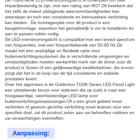
De TG08-serie LED-overstromingslicht is ontworpen om zeer
impactbestendig te zijn, met een rating van IK07.Dit betekent dat
het zelfs de meest uitdagende weersomstandigheden kan
weerstaan en toch een consistente en betrouwbare verlichting
kan bieden.. De montageoptie voor dit product is een
beugelmontage, waardoor het gemakkelijk is om te installeren en
aan te passen indien nodig.
Dit LED-overstromingslicht is compatibel met een breed spectrum
van frequenties, met een frequentiebereik van 50-60 Hz.Dit
maakt het een veelzijdige en flexibele optie voor
buitenverlichtingssystemen die in verschillende omgevingen en
omstandigheden moeten werkenHet merk van de driver voor dit
product is Sosen of een gelijkwaardige kwaliteitsdriver, die ervoor
zorgt dat het in de loop van de tijd consistente en stabiele
prestaties levert.
Over het algemeen is de Goldenlux TG08-Series LED Flood Light
een uitstekende keuze voor iedereen die op zoek is naar een
hoogwaardige, weerbestendige LED-lamp voor
buitenverlichtingstoepassingen.Of u een groot gebied moet
verlichten of gewoon gerichte verlichting moet leveren voor een
specifiek doel, zal dit product zeker aan uw behoeften voldoen en
uw verwachtingen overtreffen.
Aanpassing: