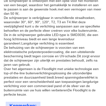
De schijnwerper is ontworpen met een optie voor het monteren
van een beugel, waardoor het gemakkelijk te installeren en aan
te passen is aan de gewenste hoek.met een vermogen van meer
dan 50 W,.
De schijnwerper is verkrijgbaar in verschillende straalhoeken,
waaronder 30°, 60°, 90°, 120°, T2, T3 en T4.Met deze
veelzijdigheid kunt u de verlichting aanpassen aan uw specifieke
behoeften en de perfecte sfeer creëren voor elke buitenruimte..
De in de schijnwerper gebruikte LED-type is SMD3030, die een
hoog lichtniveau biedt en een lange levensduur
garandeert.Langdurige verlichting is essentieel.
De behuizing van de schijnwerper is voorzien van een
elektrostatische polyesterpoedercoating, die een uitstekende
bescherming biedt tegen corrosie en UV-schade.Dit zorgt ervoor
dat de schijnwerper zijn uiterlijk en prestaties behoudt, zelfs na
jaren van gebruik.
Over het algemeen is de Floodlight met unieke technologie een
top-of-the-line buitenverlichtingsoplossing die uitzonderlijke
prestaties en duurzaamheid biedt.breed spanningsbereikHet is
perfect voor een verscheidenheid aan toepassingen.langdurige
verlichting voor een commercieel pand of de sfeer van de
buitenruimte van uw huis willen verbeterenDe Floodlight is de
perfecte keuze.
Kenmerken: