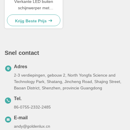
Vierkante LED buiten
schijnwerper met
ondersteund
temperatuurbereik van min
Krijg Beste Prijs
20 graden Celsius tot 45
graden Celsius, prestaties
en brede verlichting
Snel contact
Adres
2-3 verdiepingen, gebouw 2, North Yongfa Science and
Technology Park, Shatang, Jincheng Road, Shajing Street,
Baoan District, Shenzhen, provincie Guangdong
Tel.
86-0755-2332-2485
E-mail
andy@goldenlux.cn