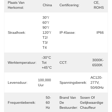
Plaats Van
CE, 
China
Certificering:
Herkomst:
ROHS
30°/ 
60°/ 
90°/ 
Straalhoek:
120°/ 
IP-Klasse:
IP66
T2/ 
T3/ 
T4
-30°C 
3000K-
Werktemperatuur:
Tot 
CCT:
6500K
+45°C
AC120-
100,000 
Levensduur:
Spanningsbereik:
277V, 
Uur
50/60Hz
50-
Brand Van
Sosen Of 
Frequentiebereik:
60 
De
Gelijkwaardige 
Hz
Bestuurder:
Chauffeur