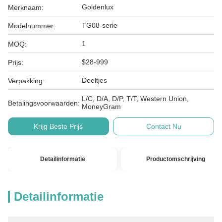
Goldenlux
Merknaam:
TG08-serie
Modelnummer:
1
MOQ:
$28-999
Prijs:
Deeltjes
Verpakking:
L/C, D/A, D/P, T/T, Western Union,
Betalingsvoorwaarden:
MoneyGram
Krijg Beste Prijs
Contact Nu
Detailinformatie
Productomschrijving
Detailinformatie