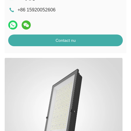
+86 15920052606
Contact nu