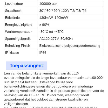
Levensduur
100000 uur
Straalhoek
30°/ 60°/ 90°/ 120°/ T2/ T3/ T4
Efficiëntie
130lm/W, 140lm/W
Energiezuinigheid
≥ 90%
Werktemperatuur
-30°C tot +45°C
Spanningsbereik
AC120-277V, 50/60Hz
Behuizing Finish
Elektrostatische polyesterpoedercoating
IP-klasse
IP66
Toepassingen:
Een van de belangrijkste kenmerken van dit LED-
overstromingslicht is de lange levensduur van maximaal 100.000
uur.Dit maakt het een uitstekende keuze voor
buitenverlichtingssystemen die betrouwbare en langdurige
verlichting vereisenBovendien is dit product gecertificeerd voor de
naleving van de CE- en ROHS-normen, waardoor wordt
gewaarborgd dat het voldoet aan strenge kwaliteits- en
veiligheidseisen.