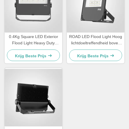
0.4Kg Square LED Exterior
ROAD LED Flood Light Hoog
Flood Light Heavy Duty
lichtdoeltreffendheid boven
Outdoor Lighting Ontworpen
110lmW
voor beveiligingsverlichting
Temperatuurtolerantie min
Krijg Beste Prijs
Krijg Beste Prijs
en openlucht evenementen
20°C tot 45°C Verlichting
voor weg- en buitenruimten