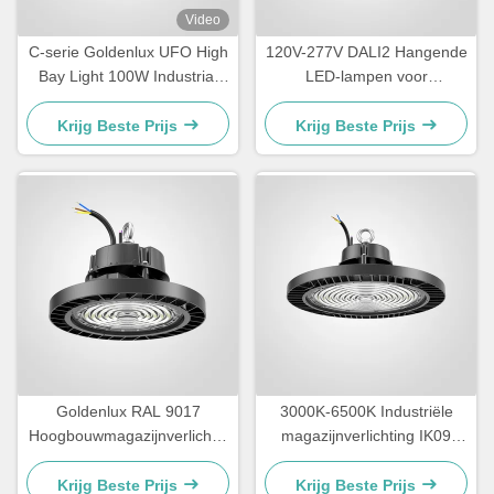
Video
C-serie Goldenlux UFO High
120V-277V DALI2 Hangende
Bay Light 100W Industrial
LED-lampen voor
High Bay Led Light Fixtures
magazijnen IP65 waterdicht
Krijg Beste Prijs
Krijg Beste Prijs
Goldenlux RAL 9017
3000K-6500K Industriële
Hoogbouwmagazijnverlichtin
magazijnverlichting IK09
g SMD2835 Industriële
LED-verlichting
hoogbouwverlichting
Krijg Beste Prijs
Krijg Beste Prijs