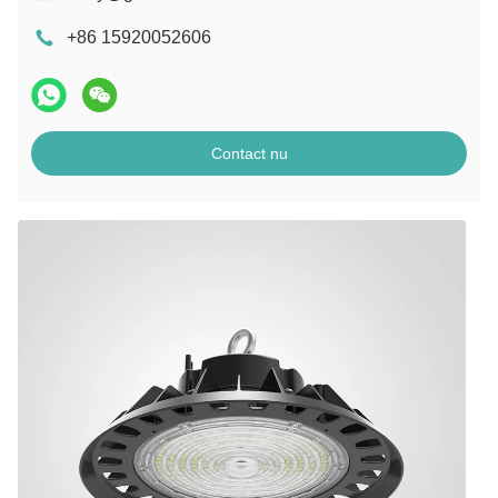
+86 15920052606
Contact nu