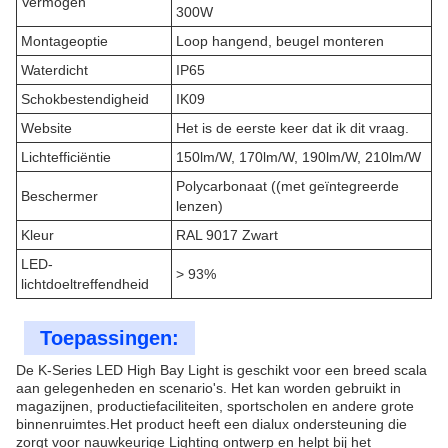
Vermogen
300W
Montageoptie
Loop hangend, beugel monteren
Waterdicht
IP65
Schokbestendigheid
IK09
Website
Het is de eerste keer dat ik dit vraag.
Lichtefficiëntie
150lm/W, 170lm/W, 190lm/W, 210lm/W
Polycarbonaat ((met geïntegreerde
Beschermer
lenzen)
Kleur
RAL 9017 Zwart
LED-
> 93%
lichtdoeltreffendheid
Toepassingen:
De K-Series LED High Bay Light is geschikt voor een breed scala
aan gelegenheden en scenario's. Het kan worden gebruikt in
magazijnen, productiefaciliteiten, sportscholen en andere grote
binnenruimtes.Het product heeft een dialux ondersteuning die
zorgt voor nauwkeurige Lighting ontwerp en helpt bij het