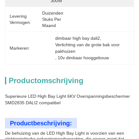
300W
Duizenden 
Levering
Stuks Per 
Vermogen:
Maand
dimbaar high bay dali2
, 
Verlichting van de grote bak voor 
Markeren:
pakhuizen
, 
10v dimbaar hooggebouw
Productomschrijving
Superieure LED High Bay Light 6KV Overspanningsbeschermer
SMD2835 DALI2 compatibel
Productbeschrijving:
De behuizing van de LED High Bay Light is voorzien van een
elektrostatische polyesterpoedercoating, die ervoor zorgt dat