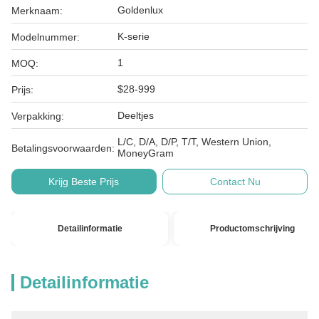
Goldenlux
Merknaam:
K-serie
Modelnummer:
1
MOQ:
$28-999
Prijs:
Deeltjes
Verpakking:
L/C, D/A, D/P, T/T, Western Union,
Betalingsvoorwaarden:
MoneyGram
Krijg Beste Prijs
Contact Nu
Detailinformatie
Productomschrijving
Detailinformatie