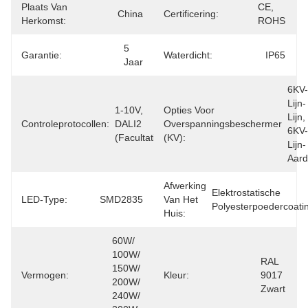
Plaats Van
CE, 
China
Certificering:
Herkomst:
ROHS
5 
Garantie:
Waterdicht:
IP65
Jaar
6KV-
Lijn-
1-10V, 
Opties Voor
Lijn, 
Controleprotocollen:
DALI2 
Overspanningsbeschermer
6KV-
(facultatief)
(kV):
Lijn-
Aar
Afwerking
Elektrostatische 
LED-Type:
SMD2835
Van Het
Polyesterpoedercoati
Huis:
60W/ 
100W/ 
RAL 
150W/ 
Vermogen:
Kleur:
9017 
200W/ 
Zwart
240W/ 