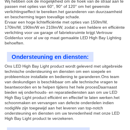
Wij hebben ook de mogelijkheid om de hoek van de straal aan te
passen met opties van 60°, 90° of 120° om het gewenste
verlichtingseffect te bereiken.het garanderen van duurzaamheid
en bescherming tegen toevallige schade.
Ervaar een hoge lichtefficiëntie met opties van 150lm/W,
170lm/W, 190lm/W en 210lm/W, zodat u een heldere en efficiënte
verlichting voor uw garage of fabrieksruimte krijgt.Vertrouw
Goldenlux voor al uw op maat gemaakte LED High Bay Lighting
behoeften.
Ondersteuning en diensten:
Ons LED High Bay Light product wordt geleverd met uitgebreide
technische ondersteuning en diensten om een soepele en
probleemloze installatie en bediening te garanderen.Ons team
van deskundigen is beschikbaar om alle technische vragen te
beantwoorden en te helpen tijdens het hele procesDaarnaast
bieden wij onderhouds- en reparatiediensten aan om uw LED
High Bay Light product efficiënt en effectief te laten werken.het
schoonmaken en vervangen van defecte onderdelen indien
nodigWe zijn toegewijd aan het leveren van top-notch
ondersteuning en diensten om uw tevredenheid met onze LED
High Bay Light product te verzekeren.