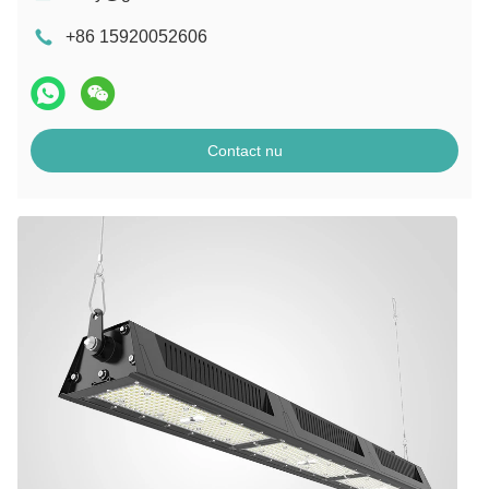
+86 15920052606
Contact nu