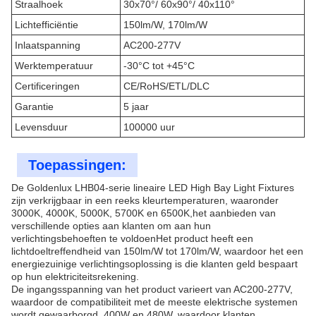
Straalhoek
30x70°/ 60x90°/ 40x110°
Lichtefficiëntie
150lm/W, 170lm/W
Inlaatspanning
AC200-277V
Werktemperatuur
-30°C tot +45°C
Certificeringen
CE/RoHS/ETL/DLC
Garantie
5 jaar
Levensduur
100000 uur
Toepassingen:
De Goldenlux LHB04-serie lineaire LED High Bay Light Fixtures
zijn verkrijgbaar in een reeks kleurtemperaturen, waaronder
3000K, 4000K, 5000K, 5700K en 6500K,het aanbieden van
verschillende opties aan klanten om aan hun
verlichtingsbehoeften te voldoenHet product heeft een
lichtdoeltreffendheid van 150lm/W tot 170lm/W, waardoor het een
energiezuinige verlichtingsoplossing is die klanten geld bespaart
op hun elektriciteitsrekening.
De ingangsspanning van het product varieert van AC200-277V,
waardoor de compatibiliteit met de meeste elektrische systemen
wordt gewaarborgd.,400W en 480W, waardoor klanten