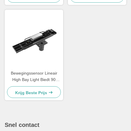
verlichtingstoepassingen
magazijnen en grote
binnenruimtes
Bewegingssensor Lineair
High Bay Light Biedt 90
graden of 120 graden
Beamangle Geschikt voor
Krijg Beste Prijs
magazijn gangpaden en
vloeren
Snel contact