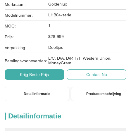
Goldenlux
Merknaam:
LHB04-serie
Modelnummer:
1
MOQ:
$28-999
Prijs:
Deeltjes
Verpakking:
L/C, D/A, D/P, T/T, Western Union,
Betalingsvoorwaarden:
MoneyGram
Krijg Beste Prijs
Contact Nu
Detailinformatie
Productomschrijving
Detailinformatie