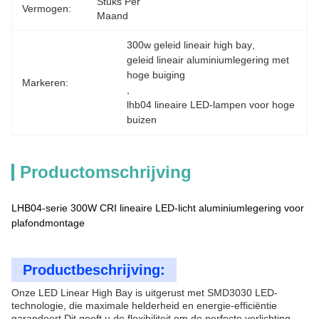
Stuks Per 
Vermogen:
Maand
300w geleid lineair high bay
, 
geleid lineair aluminiumlegering met 
hoge buiging
Markeren:
, 
lhb04 lineaire LED-lampen voor hoge 
buizen
Productomschrijving
LHB04-serie 300W CRI lineaire LED-licht aluminiumlegering voor
plafondmontage
Productbeschrijving:
Onze LED Linear High Bay is uitgerust met SMD3030 LED-
technologie, die maximale helderheid en energie-efficiëntie
garandeert.Dit geeft u de flexibiliteit om de perfecte verlichting