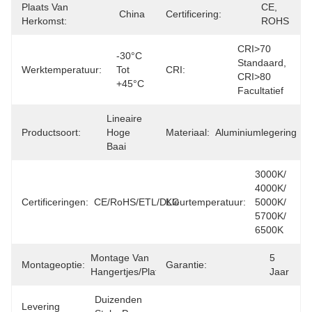
Plaats Van
CE, 
China
Certificering:
Herkomst:
ROHS
CRI>70 
-30°C 
Standaard, 
Werktemperatuur:
Tot 
CRI:
CRI>80 
+45°C
Facultatief
Lineaire 
Productsoort:
Hoge 
Materiaal:
Aluminiumlegering
Baai
3000K/ 
4000K/ 
Certificeringen:
CE/RoHS/ETL/DLC
Kleurtemperatuur:
5000K/ 
5700K/ 
6500K
Montage Van 
5 
Montageoptie:
Garantie:
Hangertjes/plafondmontage
Jaar
Duizenden 
Levering