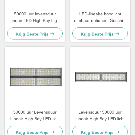
50000 uur levensduur
LED-lineaire hooglicht
Lineair LED High Bay Light
dimbaar optioneel Geschikt
in 100W 120W 150W 200W
voor industriële installaties in
240W en 300W Power
magazijnen en commerciële
Krijg Beste Prijs
Krijg Beste Prijs
Options voor industriële
verlichtingsprojecten
verlichting
50000 uur Levensduur
Levensduur 50000 uur
Lineair High Bay LED-licht
Lineair High Bay LED licht
Hoog lichtflux Meer dan 15
Klasse II EU elektrische
Geschikt voor commerciële
klasse Perfect voor
Krijg Beste Prijs
Krijg Beste Prijs