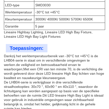
LED-type
SMD3030
Werktemperatuur
-30°C tot +45°C
Kleurtemperatuur
3000K/ 4000K/ 5000K/ 5700K/ 6500K
Garantie
5 jaar
Lineaire Highbay Lighting, Lineaire LED High Bay Fixture,
Lineaire LED High Bay Light Fixtures
Toepassingen:
Dankzij het werktemperatuurbereik van -30°C tot +45°C is de
LHB04-serie in staat om in verschillende omgevingen te
werken.de veiligheid en betrouwbaarheid ervan te
waarborgen;Met een CRI van ten minste 70, is de verlichting die
wordt geleverd door deze LED lineaire High Bay lichten van hoge
kwaliteit en nauwkeurige kleurweergave.
De LHB04-serie is verkrijgbaar in drie verschillende
straalhoekopties: 30x70 °, 60x90 ° en 40x110 °, waardoor de
lichtuitgang kan worden aangepast op basis van de specifieke
behoeften van de ruimte.Dit LED lineaire High Bay Light is ideaal
voor gebruik in industriële omgevingen waar zichtbaarheid
belangrijk is, omdat het helder, gelijkmatig licht in de gehele
ruimte kan bieden.