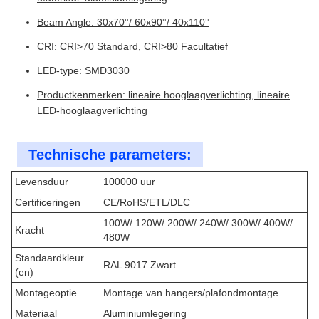
Beam Angle: 30x70°/ 60x90°/ 40x110°
CRI: CRI>70 Standard, CRI>80 Facultatief
LED-type: SMD3030
Productkenmerken: lineaire hooglaagverlichting, lineaire
LED-hooglaagverlichting
Technische parameters:
Levensduur
100000 uur
Certificeringen
CE/RoHS/ETL/DLC
100W/ 120W/ 200W/ 240W/ 300W/ 400W/
Kracht
480W
Standaardkleur
RAL 9017 Zwart
(en)
Montageoptie
Montage van hangers/plafondmontage
Materiaal
Aluminiumlegering