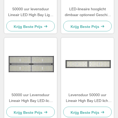
50000 uur levensduur
LED-lineaire hooglicht
Lineair LED High Bay Light
dimbaar optioneel Geschikt
in 100W 120W 150W 200W
voor industriële installaties in
240W en 300W Power
magazijnen en commerciële
Krijg Beste Prijs
Krijg Beste Prijs
Options voor industriële
verlichtingsprojecten
verlichting
50000 uur Levensduur
Levensduur 50000 uur
Lineair High Bay LED-licht
Lineair High Bay LED licht
Hoog lichtflux Meer dan 15
Klasse II EU elektrische
Geschikt voor commerciële
klasse Perfect voor
Krijg Beste Prijs
Krijg Beste Prijs