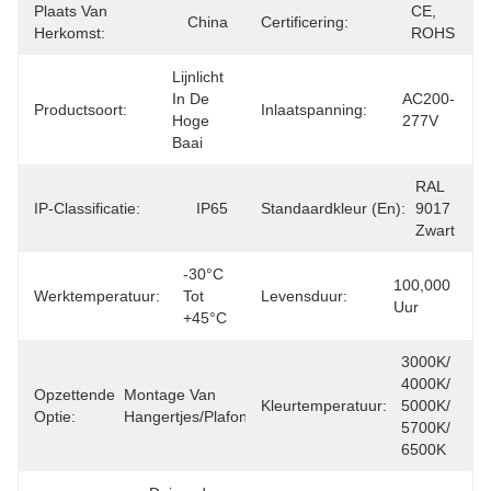
Plaats Van
CE, 
China
Certificering:
Herkomst:
ROHS
Lijnlicht 
In De 
AC200-
Productsoort:
Inlaatspanning:
Hoge 
277V
Baai
RAL 
IP-Classificatie:
IP65
Standaardkleur (en):
9017 
Zwart
-30°C 
100,000 
Werktemperatuur:
Tot 
Levensduur:
Uur
+45°C
3000K/ 
4000K/ 
Opzettende
Montage Van 
Kleurtemperatuur:
5000K/ 
Optie:
Hangertjes/plafondmontage
5700K/ 
6500K