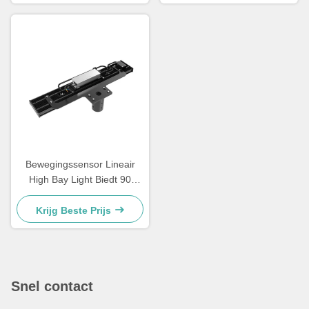
verlichtingstoepassingen
magazijnen en grote
binnenruimtes
Bewegingssensor Lineair
High Bay Light Biedt 90
graden of 120 graden
Beamangle Geschikt voor
Krijg Beste Prijs
magazijn gangpaden en
vloeren
Snel contact