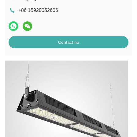
+86 15920052606
Contact nu