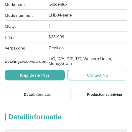
Goldenlux
Merknaam:
LHB04-serie
Modelnummer:
1
MOQ:
$28-999
Prijs:
Deeltjes
Verpakking:
L/C, D/A, D/P, T/T, Western Union,
Betalingsvoorwaarden:
MoneyGram
Krijg Beste Prijs
Contact Nu
Detailinformatie
Productomschrijving
Detailinformatie