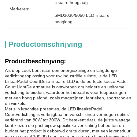
lineaire hooglaag
Markeren:
, 
SMD3030/5050 LED lineaire 
hooglaag
Productomschrijving
Productbeschrijving:
Als u op zoek bent naar een energiezuinige en langdurige
verlichtingsoplossing voor uw industriële ruimte, is de LED
Linear
Padel Court
Deze lineaire LED is de perfecte keuze.
Padel
Court Light
De armature is ontworpen om heldere en uniforme
verlichting te bieden, waardoor het ideaal is voor toepassingen
met een hoog plafond, zoals magazijnen, fabrieken, sportscholen
en winkels.
Met zijn krachtige prestaties, de LED lineaire
Padel
Court
Verlichting is verkrijgbaar in verschillende vermogen opties
variërend van 80W tot 300W. Dit betekent dat u de juiste wattage
kunt kiezen die past bij uw specifieke verlichting behoeften en
budget.het product is gebouwd om te duren, met een levensduur
van maximaal 100.000 uur, waardoor u op de lange termijn geld