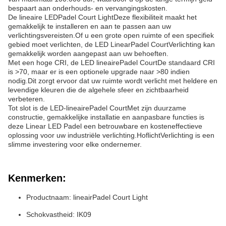
bespaart aan onderhouds- en vervangingskosten.
De lineaire LED
Padel Court Light
Deze flexibiliteit maakt het
gemakkelijk te installeren en aan te passen aan uw
verlichtingsvereisten.Of u een grote open ruimte of een specifiek
gebied moet verlichten, de LED Linear
Padel Court
Verlichting kan
gemakkelijk worden aangepast aan uw behoeften.
Met een hoge CRI, de LED lineaire
Padel Court
De standaard CRI
is >70, maar er is een optionele upgrade naar >80 indien
nodig.Dit zorgt ervoor dat uw ruimte wordt verlicht met heldere en
levendige kleuren die de algehele sfeer en zichtbaarheid
verbeteren.
Tot slot is de LED-lineaire
Padel Court
Met zijn duurzame
constructie, gemakkelijke installatie en aanpasbare functies is
deze Linear LED Padel een betrouwbare en kosteneffectieve
oplossing voor uw industriële verlichting.
Hoflicht
Verlichting is een
slimme investering voor elke ondernemer.
Kenmerken:
Productnaam: lineair
Padel Court Light
Schokvastheid: IK09