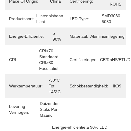
Place Of Origin:
China
Certificering:
ROHS
Lijntennisbaan 
SMD3030 
Productsoort:
LED-Type:
Licht
5050
≥ 
Energie-Efficiëntie:
Materiaal:
Aluminiumlegering
90%
CRI>70 
Standaard, 
CRI:
Certificeringen:
CE/RoHS/ETL/D
CRI>80 
Facultatief
-30°C 
Werktemperatuur:
Tot 
Schokbestendigheid:
IK09
+45°C
Duizenden 
Levering
Stuks Per 
Vermogen:
Maand
Energie-efficiëntie ≥ 90% LED 