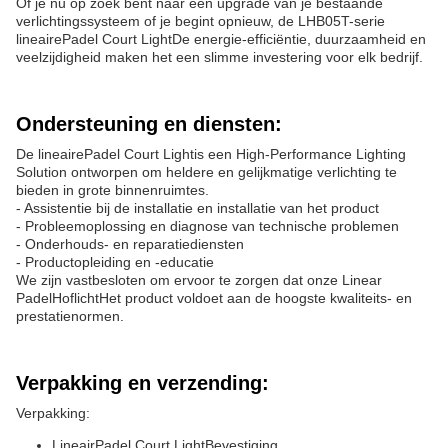
Of je nu op zoek bent naar een upgrade van je bestaande
verlichtingssysteem of je begint opnieuw, de LHB05T-serie
lineaire
Padel Court Light
De energie-efficiëntie, duurzaamheid en
veelzijdigheid maken het een slimme investering voor elk bedrijf.
Ondersteuning en diensten:
De lineaire
Padel Court Light
is een High-Performance Lighting
Solution ontworpen om heldere en gelijkmatige verlichting te
bieden in grote binnenruimtes.
- Assistentie bij de installatie en installatie van het product
- Probleemoplossing en diagnose van technische problemen
- Onderhouds- en reparatiediensten
- Productopleiding en -educatie
We zijn vastbesloten om ervoor te zorgen dat onze Linear
Padel
Hoflicht
Het product voldoet aan de hoogste kwaliteits- en
prestatienormen.
Verpakking en verzending:
Verpakking:
Lineair
Padel Court Light
Bevestiging