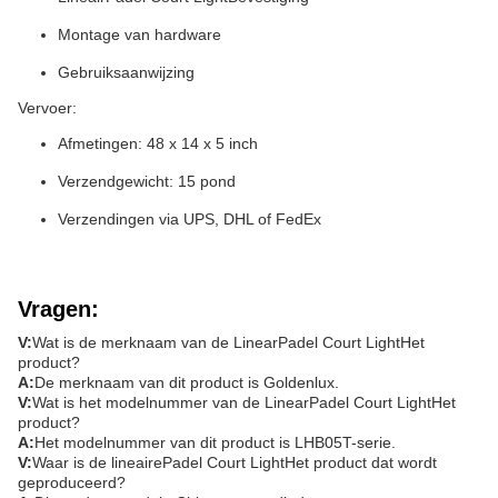
Montage van hardware
Gebruiksaanwijzing
Vervoer:
Afmetingen: 48 x 14 x 5 inch
Verzendgewicht: 15 pond
Verzendingen via UPS, DHL of FedEx
Vragen:
V:
Wat is de merknaam van de Linear
Padel Court Light
Het
product?
A:
De merknaam van dit product is Goldenlux.
V:
Wat is het modelnummer van de Linear
Padel Court Light
Het
product?
A:
Het modelnummer van dit product is LHB05T-serie.
V:
Waar is de lineaire
Padel Court Light
Het product dat wordt
geproduceerd?