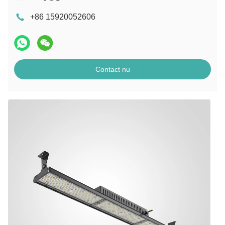
+86 15920052606
Contact nu