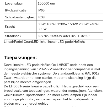
Levensduur
100000 uur
IP-classificatie
IP65
Schokbestendigheid
IK09
80W/ 100W/ 120W/ 150W/ 200W/ 240W/
Kracht
300W
Straalhoek
30x70°/ 60x90°/ 40x110°/ 110x60°
Lineair
Padel Court
LED-licht, lineair LED-padel
Hoflicht
Toepassingen:
Deze lineaire LED padel
Hoflicht
De LHB05T-serie heeft een
ingangsspanning van 120-277V.waardoor het compatibel is met
de meeste elektrische systemenDe standaardkleur is RAL 9017
Zwart, waardoor het een slanke, moderne uitstraling krijgt die
past bij de meeste omgevingen.
De LHB05T-serie lineaire padel
Hoflicht
Het is geschikt voor een
breed scala van toepassingen, waaronder magazijnen, fabrieken,
winkelruimtes, sportscholen, en meer.Deze lampen zijn ideaal
voor hoge plafonds., aangezien zij een helder, gelijkmatig licht
bieden over een groot gebied.