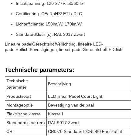
Inlaatspanning: 120-277V. 50/60Hz.
Certificering: CE/ RoHS/ ETL/ DLC
Lichtefficiëntie: 150lm/W, 170lm/W
Standaardkleur (s): RAL 9017 Zwart
Lineaire padel
Gerechtshof
Verlichting, lineaire LED-
padel
Hoflicht
Bevestigingen, lineair padel
Gerechtshof
LED-licht
Technische parameters:
Technische
Beschrijving
parameter
Productsoort
LED lineair
Padel Court Light
Montageoptie
Bevestiging van de paal
Elektrische klasse
Klasse I
Standaardkleur (en)
RAL 9017 Zwart
CRI
CRI>70 Standaard, CRI>80 Facultatief