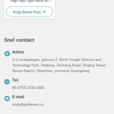
High Bay Light Biedt 90
graden of 120 graden
Beamangle Geschikt voor
Krijg Beste Prijs
magazijn gangpaden en
vloeren
Snel contact
Adres
2-3 verdiepingen, gebouw 2, North Yongfa Science and
Technology Park, Shatang, Jincheng Road, Shajing Street,
Baoan District, Shenzhen, provincie Guangdong
Tel.
86-0755-2332-2485
E-mail
andy@goldenlux.cn