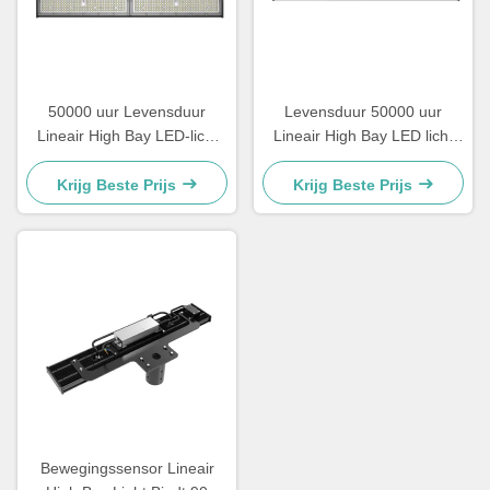
50000 uur Levensduur
Levensduur 50000 uur
Lineair High Bay LED-licht
Lineair High Bay LED licht
Hoog lichtflux Meer dan 15
Klasse II EU elektrische
Geschikt voor commerciële
klasse Perfect voor
Krijg Beste Prijs
Krijg Beste Prijs
verlichtingstoepassingen
magazijnen en grote
binnenruimtes
Bewegingssensor Lineair