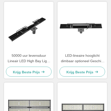
50000 uur levensduur
LED-lineaire hooglicht
Lineair LED High Bay Light
dimbaar optioneel Geschikt
in 100W 120W 150W 200W
voor industriële installaties in
240W en 300W Power
magazijnen en commerciële
Krijg Beste Prijs
Krijg Beste Prijs
Options voor industriële
verlichtingsprojecten
verlichting