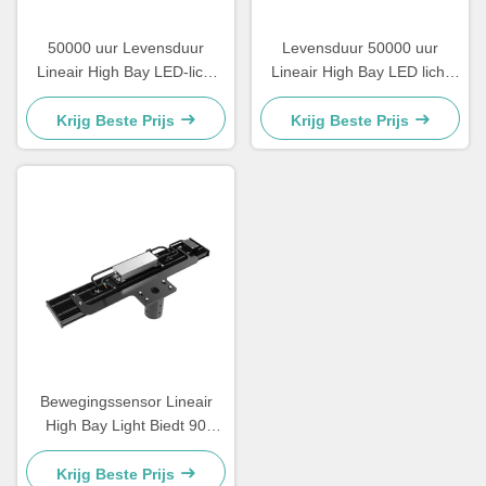
50000 uur Levensduur
Levensduur 50000 uur
Lineair High Bay LED-licht
Lineair High Bay LED licht
Hoog lichtflux Meer dan 15
Klasse II EU elektrische
Geschikt voor commerciële
klasse Perfect voor
Krijg Beste Prijs
Krijg Beste Prijs
verlichtingstoepassingen
magazijnen en grote
binnenruimtes
Bewegingssensor Lineair
High Bay Light Biedt 90
graden of 120 graden
Beamangle Geschikt voor
Krijg Beste Prijs