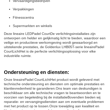
Vervaardigingsbedrijven
Verpakkingen
Fitnesscentra
Supermarkten en winkels
Deze lineaire LED
Padel Court
De verlichtingsinstallaties zijn
ontworpen om helder en gelijkmatig licht te bieden, waardoor een
veilige en productieve werkomgeving wordt gewaarborgd.en
uitstekende prestaties, de Goldenlux LHB05T-serie lineaire
Padel
Court
Licht
Het is de perfecte verlichtingsoplossing voor elke
industriële ruimte.
Ondersteuning en diensten:
Onze lineaire
Padel Court
Licht
Het product wordt geleverd met
technische ondersteuning en diensten om optimale prestaties en
klanttevredenheid te garanderen.Ons team van deskundigen is
beschikbaar om alle technische vragen te beantwoorden en te
voorzien van begeleiding bij de installatieBovendien bieden wij
reparatie- en vervangingsdiensten aan om eventuele problemen
met het product op te lossen.Onze toewijding aan kwaliteit en