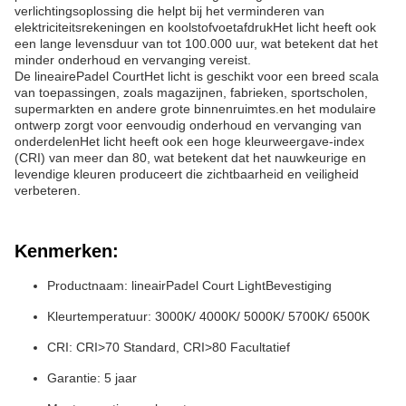
verlichtingsoplossing die helpt bij het verminderen van
elektriciteitsrekeningen en koolstofvoetafdrukHet licht heeft ook
een lange levensduur van tot 100.000 uur, wat betekent dat het
minder onderhoud en vervanging vereist.
De lineaire
Padel Court
Het licht is geschikt voor een breed scala
van toepassingen, zoals magazijnen, fabrieken, sportscholen,
supermarkten en andere grote binnenruimtes.en het modulaire
ontwerp zorgt voor eenvoudig onderhoud en vervanging van
onderdelenHet licht heeft ook een hoge kleurweergave-index
(CRI) van meer dan 80, wat betekent dat het nauwkeurige en
levendige kleuren produceert die zichtbaarheid en veiligheid
verbeteren.
Kenmerken:
Productnaam: lineair
Padel Court Light
Bevestiging
Kleurtemperatuur: 3000K/ 4000K/ 5000K/ 5700K/ 6500K
CRI: CRI>70 Standard, CRI>80 Facultatief
Garantie: 5 jaar