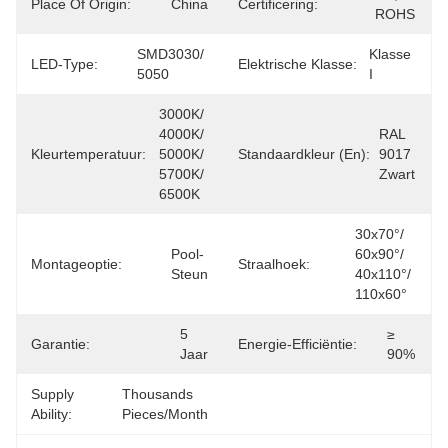
Place Of Origin:
China
Certificering:
ROHS
SMD3030/ 
Klasse 
LED-Type:
Elektrische Klasse:
5050
I
3000K/ 
4000K/ 
RAL 
Kleurtemperatuur:
5000K/ 
Standaardkleur (en):
9017 
5700K/ 
Zwart
6500K
30x70°/ 
Pool-
60x90°/ 
Montageoptie:
Straalhoek:
Steun
40x110°/ 
110x60°
5 
≥ 
Garantie:
Energie-Efficiëntie:
Jaar
90%
Supply
Thousands 
Ability:
Pieces/Month