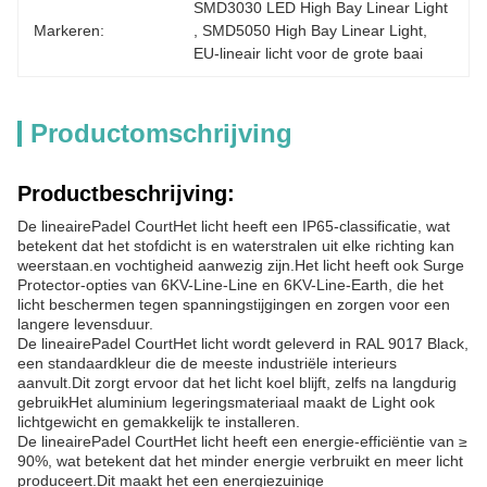
SMD3030 LED High Bay Linear Light
Markeren:
, 
SMD5050 High Bay Linear Light
, 
EU-lineair licht voor de grote baai
Productomschrijving
Productbeschrijving:
De lineaire
Padel Court
Het licht heeft een IP65-classificatie, wat
betekent dat het stofdicht is en waterstralen uit elke richting kan
weerstaan.en vochtigheid aanwezig zijn.Het licht heeft ook Surge
Protector-opties van 6KV-Line-Line en 6KV-Line-Earth, die het
licht beschermen tegen spanningstijgingen en zorgen voor een
langere levensduur.
De lineaire
Padel Court
Het licht wordt geleverd in RAL 9017 Black,
een standaardkleur die de meeste industriële interieurs
aanvult.Dit zorgt ervoor dat het licht koel blijft, zelfs na langdurig
gebruikHet aluminium legeringsmateriaal maakt de Light ook
lichtgewicht en gemakkelijk te installeren.
De lineaire
Padel Court
Het licht heeft een energie-efficiëntie van ≥
90%, wat betekent dat het minder energie verbruikt en meer licht
produceert.Dit maakt het een energiezuinige