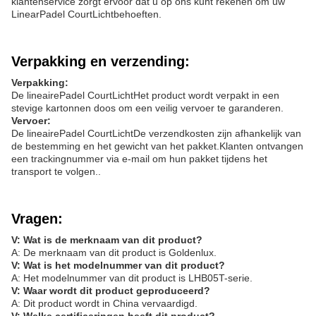
klantenservice zorgt ervoor dat u op ons kunt rekenen om uw
Linear
Padel Court
Licht
behoeften.
Verpakking en verzending:
Verpakking:
De lineaire
Padel Court
Licht
Het product wordt verpakt in een
stevige kartonnen doos om een veilig vervoer te garanderen.
Vervoer:
De lineaire
Padel Court
Licht
De verzendkosten zijn afhankelijk van
de bestemming en het gewicht van het pakket.Klanten ontvangen
een trackingnummer via e-mail om hun pakket tijdens het
transport te volgen..
Vragen:
V: Wat is de merknaam van dit product?
A: De merknaam van dit product is Goldenlux.
V: Wat is het modelnummer van dit product?
A: Het modelnummer van dit product is LHB05T-serie.
V: Waar wordt dit product geproduceerd?
A: Dit product wordt in China vervaardigd.