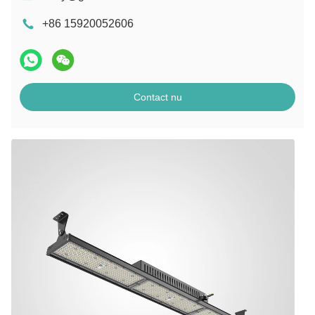
+86 15920052606
Contact nu