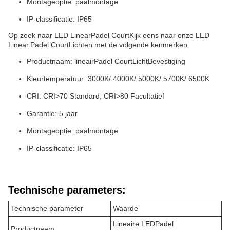
Montageoptie: paalmontage
IP-classificatie: IP65
Op zoek naar LED Linear
Padel Court
Kijk eens naar onze LED
Linear.
Padel Court
Lichten met de volgende kenmerken:
Productnaam: lineair
Padel Court
Licht
Bevestiging
Kleurtemperatuur: 3000K/ 4000K/ 5000K/ 5700K/ 6500K
CRI: CRI>70 Standard, CRI>80 Facultatief
Garantie: 5 jaar
Montageoptie: paalmontage
IP-classificatie: IP65
Technische parameters:
Technische parameter
Waarde
Lineaire LED
Padel
Productnaam