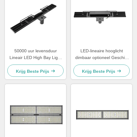
50000 uur levensduur
LED-lineaire hooglicht
Lineair LED High Bay Light
dimbaar optioneel Geschikt
in 100W 120W 150W 200W
voor industriële installaties in
240W en 300W Power
magazijnen en commerciële
Krijg Beste Prijs
Krijg Beste Prijs
Options voor industriële
verlichtingsprojecten
verlichting