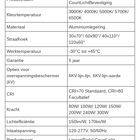
Court
Licht
Bevestiging
3000K/ 4000K/ 5000K/ 5700K/
Kleurtemperatuur
6500K
Materiaal
Aluminiumlegering
30x70°/ 60x90°/ 40x110°/
Straalhoek
110x60°
Werktemperatuur
-30°C tot +45°C
Garantie
5 jaar
Opties voor
overspanningsbeschermer
6KV-lijn-lijn, 6KV-lijn-aarde
(kV)
CRI>70 Standaard, CRI>80
CRI
Facultatief
80W/ 100W/ 120W/ 150W/
Kracht
200W/ 240W/ 300W
Lichtefficiëntie
150lm/W, 170lm/W
Inlaatspanning
120-277V. 50/60Hz.
Productnaam
Lineair
Padel Court
Licht