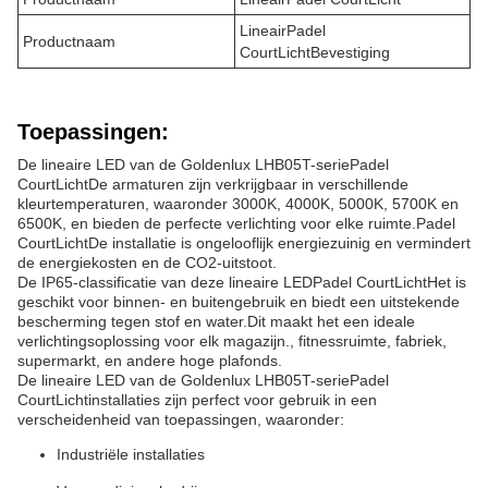
Lineair
Padel
Productnaam
Court
Licht
Bevestiging
Toepassingen:
De lineaire LED van de Goldenlux LHB05T-serie
Padel
Court
Licht
De armaturen zijn verkrijgbaar in verschillende
kleurtemperaturen, waaronder 3000K, 4000K, 5000K, 5700K en
6500K, en bieden de perfecte verlichting voor elke ruimte.
Padel
Court
Licht
De installatie is ongelooflijk energiezuinig en vermindert
de energiekosten en de CO2-uitstoot.
De IP65-classificatie van deze lineaire LED
Padel Court
Licht
Het is
geschikt voor binnen- en buitengebruik en biedt een uitstekende
bescherming tegen stof en water.Dit maakt het een ideale
verlichtingsoplossing voor elk magazijn., fitnessruimte, fabriek,
supermarkt, en andere hoge plafonds.
De lineaire LED van de Goldenlux LHB05T-serie
Padel
Court
Lichtinstallaties zijn perfect voor gebruik in een
verscheidenheid van toepassingen, waaronder:
Industriële installaties