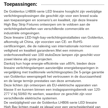
Toepassingen:
De Goldenlux LHB06-serie LED lineaire hooglicht zijn veelzijdige
verlichtingsoplossingen die geschikt zijn voor een breed scala
aan toepassingen en scenario's.en kwaliteit, zijn deze lineaire
High Bay Strip Fixtures ontworpen om te voldoen aan de
verlichtingsbehoeften van verschillende commerciële en
industriële omgevingen.
Deze lineaire LED-high-bay-verlichtingsinstallaties van Goldenlux,
afkomstig uit China, zijn voorzien van CE- en RoHS-
certificeringen, die de naleving van internationale normen voor
veiligheid en kwaliteit garanderen.Met een minimum
orderhoeveelheid van 100 stuksDeze lampen zijn geschikt voor
zowel kleine als grote projecten.
Dankzij hun hoge energie-efficiëntie van ≥85%, bieden deze
lineaire verlichtingslampen aanzienlijke energiebesparingen in
vergelijking met traditionele verlichtingsopties.De 5-jarige garantie
van Goldenlux weerspiegelt het vertrouwen in de duurzaamheid
en de lange termijn prestaties van deze armaturen.
Deze lichten zijn ontworpen als EU-elektrische apparaten van
klasse II en kunnen binnen een inslagspanningsbereik van 120-
277 V bij 50/60 Hz werken, waardoor ze geschikt zijn voor
verschillende elektrische systemen.
De veelzijdigheid van de Goldenlux LHB06-serie LED lineaire
High Bay lichten maakt ze ideaal voor een verscheidenheid van