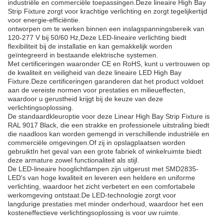
industriële en commerciële toepassingen.Deze lineaire High Bay
Strip Fixture zorgt voor krachtige verlichting en zorgt tegelijkertijd
voor energie-efficiëntie.
ontworpen om te werken binnen een inslagspanningsbereik van
120-277 V bij 50/60 Hz,Deze LED-lineaire verlichting biedt
flexibiliteit bij de installatie en kan gemakkelijk worden
geïntegreerd in bestaande elektrische systemen.
Met certificeringen waaronder CE en RoHS, kunt u vertrouwen op
de kwaliteit en veiligheid van deze lineaire LED High Bay
Fixture.Deze certificeringen garanderen dat het product voldoet
aan de vereiste normen voor prestaties en milieueffecten,
waardoor u gerustheid krijgt bij de keuze van deze
verlichtingsoplossing.
De standaardkleuroptie voor deze Linear High Bay Strip Fixture is
RAL 9017 Black, die een strakke en professionele uitstraling biedt
die naadloos kan worden gemengd in verschillende industriële en
commerciële omgevingen.Of zij in opslagplaatsen worden
gebruiktIn het geval van een grote fabriek of winkelruimte biedt
deze armature zowel functionaliteit als stijl.
De LED-lineaire hooglichtlampen zijn uitgerust met SMD2835-
LED's van hoge kwaliteit en leveren een heldere en uniforme
verlichting, waardoor het zicht verbetert en een comfortabele
werkomgeving ontstaat.De LED-technologie zorgt voor
langdurige prestaties met minder onderhoud, waardoor het een
kosteneffectieve verlichtingsoplossing is voor uw ruimte.