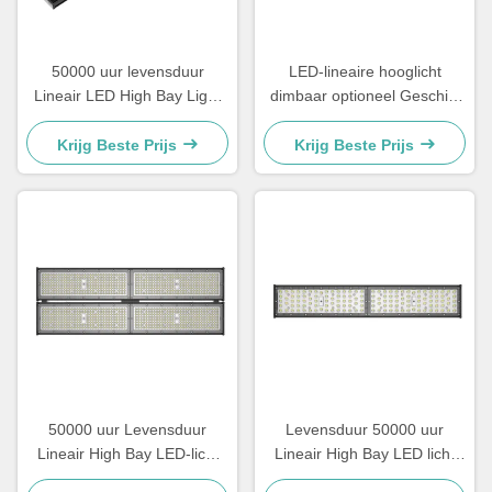
50000 uur levensduur
LED-lineaire hooglicht
Lineair LED High Bay Light
dimbaar optioneel Geschikt
in 100W 120W 150W 200W
voor industriële installaties in
240W en 300W Power
magazijnen en commerciële
Krijg Beste Prijs
Krijg Beste Prijs
Options voor industriële
verlichtingsprojecten
verlichting
50000 uur Levensduur
Levensduur 50000 uur
Lineair High Bay LED-licht
Lineair High Bay LED licht
Hoog lichtflux Meer dan 15
Klasse II EU elektrische