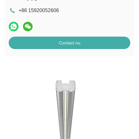
+86 15920052606
Contact nu