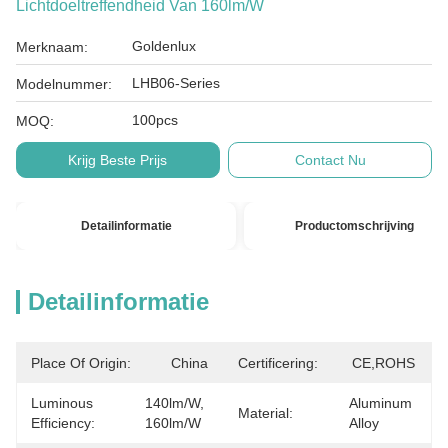
Lichtdoeltreffendheid Van 160lm/W
Goldenlux
Merknaam:
LHB06-Series
Modelnummer:
100pcs
MOQ:
Krijg Beste Prijs
Contact Nu
Detailinformatie
Productomschrijving
Detailinformatie
Place Of Origin:
China
Certificering:
CE,ROHS
Luminous
140lm/W, 
Aluminum 
Material:
Efficiency:
160lm/W
Alloy