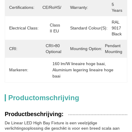
5 
Certifications:
CE/RoHS/
Warranty:
Years
RAL 
Class 
Electrical Class:
Standard Colour(s):
9017 
II EU
Black
CRI>80 
Pendant 
CRI:
Mounting Option:
Optional
Mounting
160 lm/W lineaire hoge baai
, 
Markeren:
Aluminium legering lineaire hoge 
baai
Productomschrijving
Productbeschrijving:
De Linear LED High Bay Fixture is een veelzijdige
verlichtingsoplossing die geschikt is voor een breed scala aan