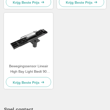
Geschikt voor commerciële
klasse Perfect voor
Krijg Beste Prijs
Krijg Beste Prijs
verlichtingstoepassingen
magazijnen en grote
binnenruimtes
Bewegingssensor Lineair
High Bay Light Biedt 90
graden of 120 graden
Beamangle Geschikt voor
Krijg Beste Prijs
magazijn gangpaden en
vloeren
Snel contact