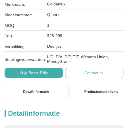
Goldenlux
Merknaam:
Q-serie
Modelnummer:
1
MOQ:
$28-999
Prijs:
Deeltjes
Verpakking:
L/C, D/A, D/P, T/T, Western Union,
Betalingsvoorwaarden:
MoneyGram
Krijg Beste Prijs
Contact Nu
Detailinformatie
Productomschrijving
Detailinformatie