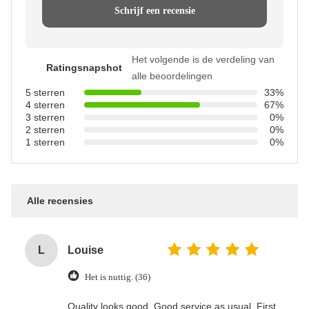
Schrijf een recensie
Het volgende is de verdeling van
Ratingsnapshot
alle beoordelingen
5 sterren
33%
4 sterren
67%
3 sterren
0%
2 sterren
0%
1 sterren
0%
Alle recensies
L
Louise
Het is nuttig. (36)
Quality looks good. Good service as usual. First