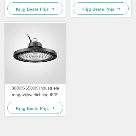
magazijnen IP65 waterdicht
SMD2835 Industriële
hoogbouwverlichting
Krijg Beste Prijs
Krijg Beste Prijs
3000K-6500K Industriële
magazijnverlichting IK09
LED-verlichting
Krijg Beste Prijs