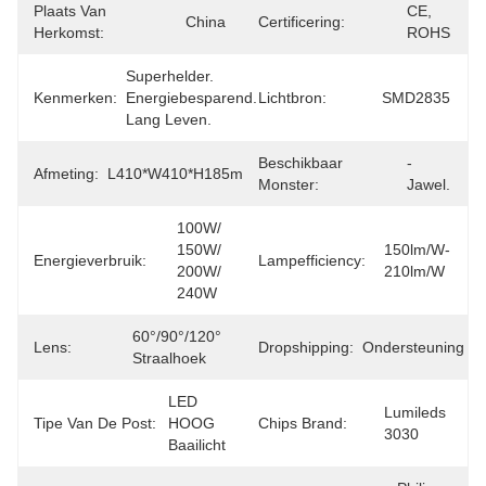
Plaats Van
CE, 
China
Certificering:
Herkomst:
ROHS
Superhelder. 
Kenmerken:
Energiebesparend. 
Lichtbron:
SMD2835
Lang Leven.
Beschikbaar
- 
Afmeting:
L410*W410*H185mm
Monster:
Jawel.
100W/ 
150W/ 
150lm/w-
Energieverbruik:
Lampefficiency:
200W/ 
210lm/w
240W
60°/90°/120° 
Lens:
Dropshipping:
Ondersteuning
Straalhoek
LED 
Lumileds 
Tipe Van De Post:
HOOG 
Chips Brand:
3030
Baailicht