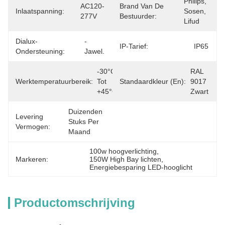
Philips, 
AC120-
Brand Van De
Inlaatspanning:
Sosen, 
277V
Bestuurder:
Lifud
Dialux-
- 
IP-Tarief:
IP65
Ondersteuning:
Jawel.
-30°C 
RAL 
Werktemperatuurbereik:
Tot 
Standaardkleur (en):
9017 
+45°C
Zwart
Duizenden 
Levering
Stuks Per 
Vermogen:
Maand
100w hoogverlichting
, 
Markeren:
150W High Bay lichten
, 
Energiebesparing LED-hooglicht
Productomschrijving