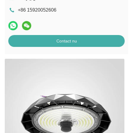
+86 15920052606
Contact nu