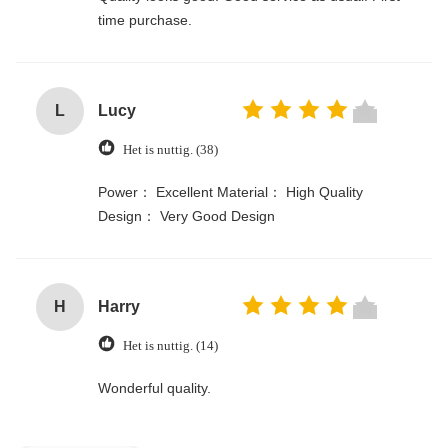
time purchase.
L
Lucy
Het is nuttig. (38)
Power： Excellent Material： High Quality
Design： Very Good Design
H
Harry
Het is nuttig. (14)
Wonderful quality.