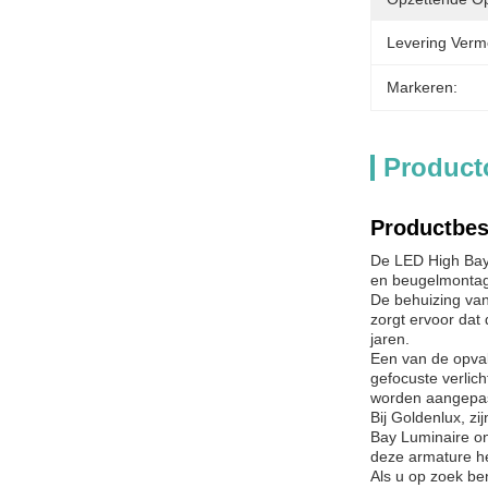
Levering Verm
Markeren:
Product
Productbes
De LED High Bay 
en beugelmontage.
De behuizing van
zorgt ervoor dat
jaren.
Een van de opval
gefocuste verlic
worden aangepas
Bij Goldenlux, z
Bay Luminaire ont
deze armature he
Als u op zoek be