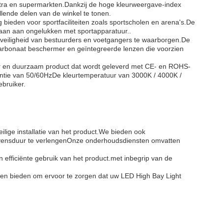
ntra en supermarkten.Dankzij de hoge kleurweergave-index
llende delen van de winkel te tonen.
 bieden voor sportfaciliteiten zoals sportscholen en arena's.De
staan aan ongelukken met sportapparatuur..
 veiligheid van bestuurders en voetgangers te waarborgen.De
ycarbonaat beschermer en geïntegreerde lenzen die voorzien
ar en duurzaam product dat wordt geleverd met CE- en ROHS-
entie van 50/60HzDe kleurtemperatuur van 3000K / 4000K /
bruiker.
eilige installatie van het product.We bieden ook
levensduur te verlengenOnze onderhoudsdiensten omvatten
 efficiënte gebruik van het product.met inbegrip van de
nsten bieden om ervoor te zorgen dat uw LED High Bay Light