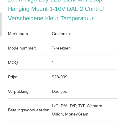
Hanging Mount 1-10V DALI2 Control
Verscheidene Kleur Temperatuur
Merknaam:
Goldenlux
Modelnummer:
T-reeksen
MOQ:
1
Prijs:
$28-999
Verpakking:
Deeltjes
L/C, D/A, D/P, T/T, Western
Betalingsvoorwaarden:
Union, MoneyGram