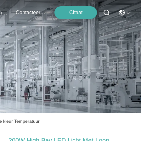
Contacteer Ons
Citaat
Evenementen
e kleur Temperatuur
200W High Bay LED Licht Met Loop