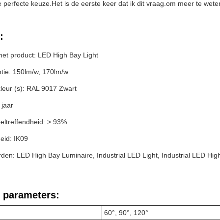
 perfecte keuze.
Het is de eerste keer dat ik dit vraag.
om meer te weten
:
et product: LED High Bay Light
ëntie: 150lm/w, 170lm/w
leur (s): RAL 9017 Zwart
 jaar
eltreffendheid: > 93%
eid: IK09
den: LED High Bay Luminaire, Industrial LED Light, Industrial LED Hig
 parameters:
60°, 90°, 120°