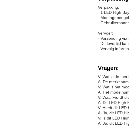
Verpakking:
- 1 LED High Bay
- Montagebeugel
- Gebruikershand
Vervoer:
- Verzending via
- De levertijd ka
- Vervolg informa
Vragen:
V: Wat is de mer
A: De merknaam v
V: Wat is het mo
A: Het modelnumm
V: Waar wordt di
A: Dit LED High 
V: Heeft dit LED 
A: Ja, dit LED Hi
V: Is dit LED Hig
A: Ja, dit LED Hi