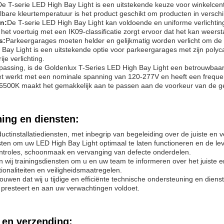
De T-serie LED High Bay Light is een uitstekende keuze voor winkelce
elbare kleurtemperatuur is het product geschikt om producten in verschi
en:
De T-serie LED High Bay Light kan voldoende en uniforme verlichting
 het voertuig met een IK09-classificatie zorgt ervoor dat het kan weer
s:
Parkeergarages moeten helder en gelijkmatig worden verlicht om de
 Bay Light is een uitstekende optie voor parkeergarages met zijn pol
ije verlichting.
passing, is de Goldenlux T-Series LED High Bay Light een betrouwba
Het werkt met een nominale spanning van 120-277V en heeft een frequ
6500K maakt het gemakkelijk aan te passen aan de voorkeur van de ge
ing en diensten:
uctinstallatiediensten, met inbegrip van begeleiding over de juiste en v
ten om uw LED High Bay Light optimaal te laten functioneren en de 
ntroles, schoonmaak en vervanging van defecte onderdelen.
 wij trainingsdiensten om u en uw team te informeren over het juiste en
ionaliteiten en veiligheidsmaatregelen.
rouwen dat wij u tijdige en efficiënte technische ondersteuning en die
 presteert en aan uw verwachtingen voldoet.
 en verzending: