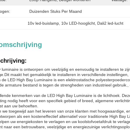
ogen:
Duizenden Stuks Per Maand
10v led-buislamp
, 
10v LED-hooglicht
, 
Dali2 led-lucht
omschrijving
chrijving:
luminaire is ontworpen om veelzijdig en eenvoudig te installeren te zij
Dit maakt het gemakkelijk te installeren in verschillende instellingen
 de LED High Bay Luminaire is een elektrostatische polyesterpoedercoa
 de armature bestand is tegen de strengheden van industrieel gebruik.
lende kenmerken van de LED High Bay Luminaire is de lichthoek. Deze ve
hting nodig heeft voor een specifiek gebied of breed, algemene verlich
t aan uw behoeften.
ijn we toegewijd aan het leveren van onze klanten met hoogwaardige, e
worpen als een kosteneffectief alternatief voor traditionele High Bay 
lpen uw energiekosten te verlagen en uw koolstofvoetafdruk te verlag
nt naar een betrouwbare, veelzijdige en energiezuinige verlichtingsoplo