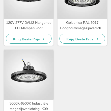
120V-277V DALI2 Hangende
Goldenlux RAL 9017
LED-lampen voor
Hoogbouwmagazijnverlichtin
magazijnen IP65 waterdicht
g SMD2835 Industriële
hoogbouwverlichting
Krijg Beste Prijs
Krijg Beste Prijs
3000K-6500K Industriële
magazijnverlichting IK09