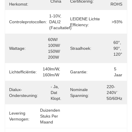
China
Certificering:
Herkomst:
ROHS
1-10V, 
LEIDENE Lichte
Controleprotocollen:
DALI2 
>93%
Efficiency:
(facultatief)
60W/ 
60°, 
100W/ 
Wattage:
Straalhoek:
90°, 
150W/ 
120°
200W
140lm/w, 
5 
Lichtefficiëntie:
Garantie:
160lm/w
Jaar
- Ja, 
220-
Dialux-
Nominale
Dat 
240V 
Ondersteuning:
Spanning:
Klopt.
̇50/60Hz
Duizenden 
Levering
Stuks Per 
Vermogen:
Maand