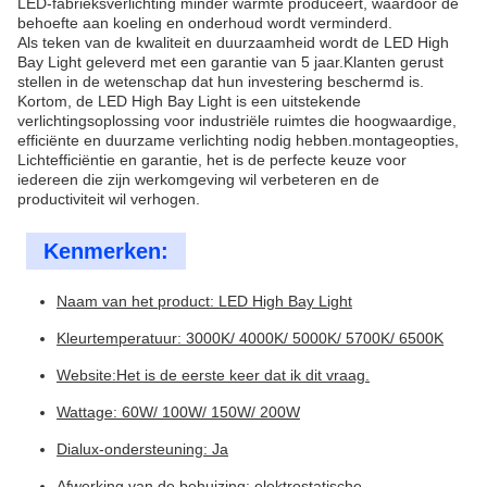
LED-fabrieksverlichting minder warmte produceert, waardoor de
behoefte aan koeling en onderhoud wordt verminderd.
Als teken van de kwaliteit en duurzaamheid wordt de LED High
Bay Light geleverd met een garantie van 5 jaar.Klanten gerust
stellen in de wetenschap dat hun investering beschermd is.
Kortom, de LED High Bay Light is een uitstekende
verlichtingsoplossing voor industriële ruimtes die hoogwaardige,
efficiënte en duurzame verlichting nodig hebben.montageopties,
Lichtefficiëntie en garantie, het is de perfecte keuze voor
iedereen die zijn werkomgeving wil verbeteren en de
productiviteit wil verhogen.
Kenmerken:
Naam van het product: LED High Bay Light
Kleurtemperatuur: 3000K/ 4000K/ 5000K/ 5700K/ 6500K
Website:
Het is de eerste keer dat ik dit vraag.
Wattage: 60W/ 100W/ 150W/ 200W
Dialux-ondersteuning: Ja
Afwerking van de behuizing: elektrostatische