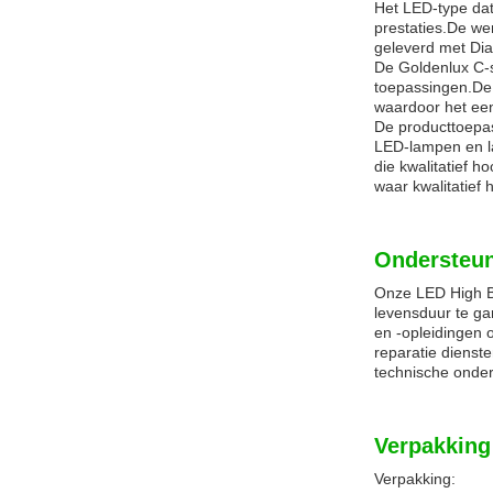
Het LED-type dat
prestaties.De we
geleverd met Dia
De Goldenlux C-s
toepassingen.De L
waardoor het een
De producttoepas
LED-lampen en la
die kwalitatief 
waar kwalitatief 
Ondersteun
Onze LED High Ba
levensduur te g
en -opleidingen 
reparatie dienst
technische onder
Verpakking
Verpakking: