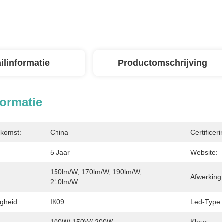
ilinformatie
Productomschrijving
formatie
rkomst:
China
Certificeri
5 Jaar
Website:
150lm/W, 170lm/W, 190lm/W, 
:
Afwerking
210lm/W
gheid:
IK09
Led-Type:
100W/ 150W/ 200W
Kleur: