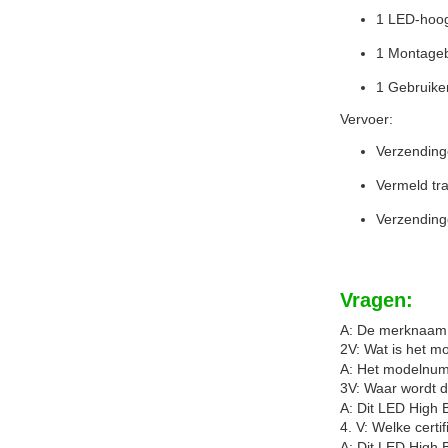
1 LED-hoog
1 Montage
1 Gebruike
Vervoer:
Verzending
Vermeld tr
Verzending
Vragen:
A: De merknaam v
2V: Wat is het m
A: Het modelnumm
3V: Waar wordt d
A: Dit LED High 
4. V: Welke certi
A: Dit LED High 