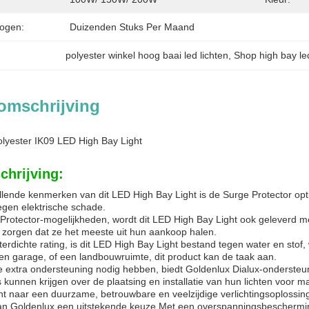
ogen:
Duizenden Stuks Per Maand
polyester winkel hoog baai led lichten
, 
Shop high bay le
omschrijving
polyester IK09 LED High Bay Light
chrijving:
lende kenmerken van dit LED High Bay Light is de Surge Protector op
gen elektrische schade.
 Protector-mogelijkheden, wordt dit LED High Bay Light ook geleverd m
r zorgen dat ze het meeste uit hun aankoop halen.
rdichte rating, is dit LED High Bay Light bestand tegen water en stof,
en garage, of een landbouwruimte, dit product kan de taak aan.
 extra ondersteuning nodig hebben, biedt Goldenlux Dialux-ondersteun
kunnen krijgen over de plaatsing en installatie van hun lichten voor max
nt naar een duurzame, betrouwbare en veelzijdige verlichtingsoplossin
an Goldenlux een uitstekende keuze.Met een overspanningsbescherming,