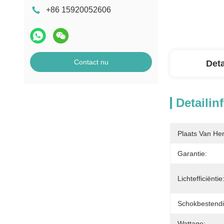
+86 15920052606
Contact nu
Deta
Detailin
Plaats Van He
Garantie:
Lichtefficiëntie
Schokbestendi
Wattage: