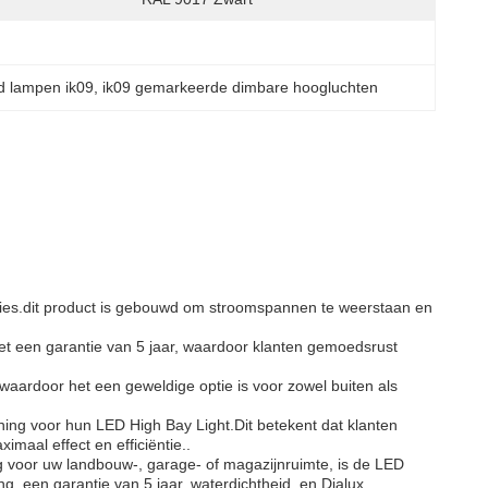
d lampen ik09
, 
ik09 gemarkeerde dimbare hoogluchten
ties.dit product is gebouwd om stroomspannen te weerstaan en
et een garantie van 5 jaar, waardoor klanten gemoedsrust
 waardoor het een geweldige optie is voor zowel buiten als
ing voor hun LED High Bay Light.Dit betekent dat klanten
imaal effect en efficiëntie..
g voor uw landbouw-, garage- of magazijnruimte, is de LED
 een garantie van 5 jaar, waterdichtheid, en Dialux