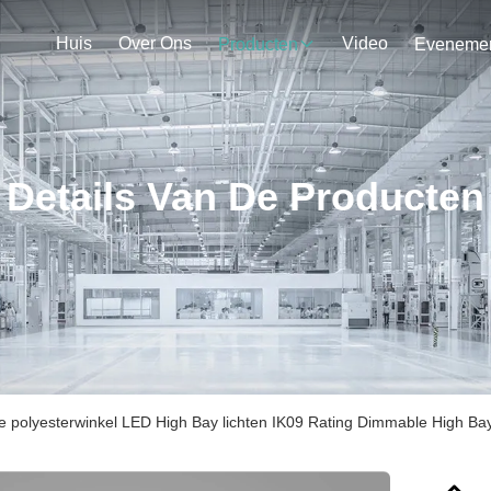
Huis
Over Ons
Video
Producten
Details Van De Producten
he polyesterwinkel LED High Bay lichten IK09 Rating Dimmable High Bay