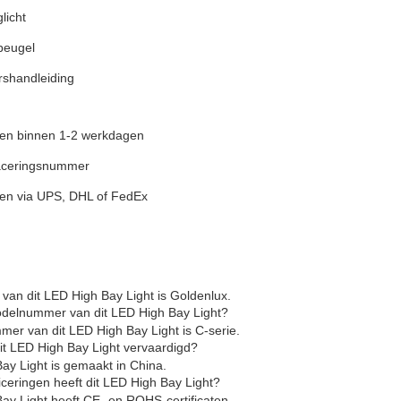
licht
beugel
rshandleiding
en binnen 1-2 werkdagen
aceringsnummer
en via UPS, DHL of FedEx
an dit LED High Bay Light is Goldenlux.
odelnummer van dit LED High Bay Light?
er van dit LED High Bay Light is C-serie.
it LED High Bay Light vervaardigd?
Bay Light is gemaakt in China.
ficeringen heeft dit LED High Bay Light?
Bay Light heeft CE- en ROHS-certificaten.