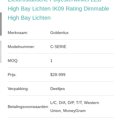
High Bay Lichten IK09 Rating Dimmable
High Bay Lichten
Merknaam:
Goldenlux
Modelnummer:
C-SERIE
MOQ:
1
Prijs:
$28-999
Verpakking:
Deeltjes
L/C, D/A, D/P, T/T, Western
Betalingsvoorwaarden:
Union, MoneyGram