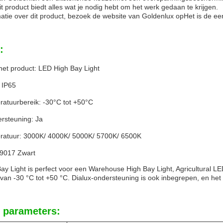
t product biedt alles wat je nodig hebt om het werk gedaan te krijgen.
atie over dit product, bezoek de website van Goldenlux op
Het is de eer
:
et product: LED High Bay Light
 IP65
atuurbereik: -30°C tot +50°C
ersteuning: Ja
ratuur: 3000K/ 4000K/ 5000K/ 5700K/ 6500K
 9017 Zwart
y Light is perfect voor een Warehouse High Bay Light, Agricultural L
 van -30 °C tot +50 °C. Dialux-ondersteuning is ook inbegrepen, en het
 parameters: