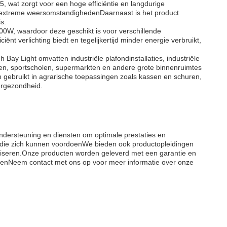
, wat zorgt voor een hoge efficiëntie en langdurige
n extreme weersomstandighedenDaarnaast is het product
s.
00W, waardoor deze geschikt is voor verschillende
ënt verlichting biedt en tegelijkertijd minder energie verbruikt,
ay Light omvatten industriële plafondinstallaties, industriële
en, sportscholen, supermarkten en andere grote binnenruimtes
n gebruikt in agrarische toepassingen zoals kassen en schuren,
iergezondheid.
dersteuning en diensten om optimale prestaties en
 die zich kunnen voordoenWe bieden ook productopleidingen
aliseren.Onze producten worden geleverd met een garantie en
rlopenNeem contact met ons op voor meer informatie over onze