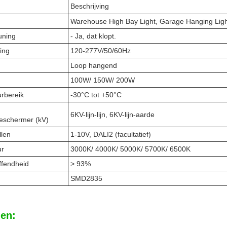
Beschrijving
Warehouse High Bay Light, Garage Hanging Lig
uning
- Ja, dat klopt.
ing
120-277V/50/60Hz
Loop hangend
100W/ 150W/ 200W
rbereik
-30°C tot +50°C
6KV-lijn-lijn, 6KV-lijn-aarde
eschermer (kV)
llen
1-10V, DALI2 (facultatief)
ur
3000K/ 4000K/ 5000K/ 5700K/ 6500K
ffendheid
> 93%
SMD2835
en: