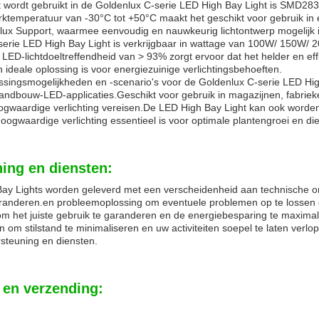
 wordt gebruikt in de Goldenlux C-serie LED High Bay Light is SMD2835
rktemperatuur van -30°C tot +50°C maakt het geschikt voor gebruik i
lux Support, waarmee eenvoudig en nauwkeurig lichtontwerp mogelijk i
erie LED High Bay Light is verkrijgbaar in wattage van 100W/ 150W/ 2
ED-lichtdoeltreffendheid van > 93% zorgt ervoor dat het helder en effici
 ideale oplossing is voor energiezuinige verlichtingsbehoeften.
singsmogelijkheden en -scenario's voor de Goldenlux C-serie LED High B
ndbouw-LED-applicaties.Geschikt voor gebruik in magazijnen, fabriek
hoogwaardige verlichting vereisen.De LED High Bay Light kan ook worde
hoogwaardige verlichting essentieel is voor optimale plantengroei en d
ing en diensten:
y Lights worden geleverd met een verscheidenheid aan technische on
aranderen.en probleemoplossing om eventuele problemen op te lossen
om het juiste gebruik te garanderen en de energiebesparing te maxim
en om stilstand te minimaliseren en uw activiteiten soepel te laten ve
steuning en diensten.
 en verzending: