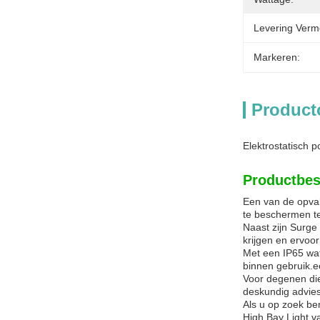
Levering Verm
Markeren:
Product
Elektrostatisch 
Productbes
Een van de opval
te beschermen te
Naast zijn Surge
krijgen en ervoo
Met een IP65 wate
binnen gebruik.e
Voor degenen die
deskundig advies 
Als u op zoek be
High Bay Light v