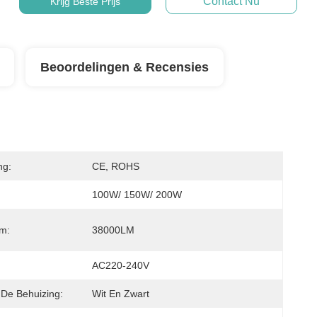
Contact Nu
Krijg Beste Prijs
Beoordelingen & Recensies
ng:
CE, ROHS
100W/ 150W/ 200W
om:
38000LM
AC220-240V
 De Behuizing:
Wit En Zwart