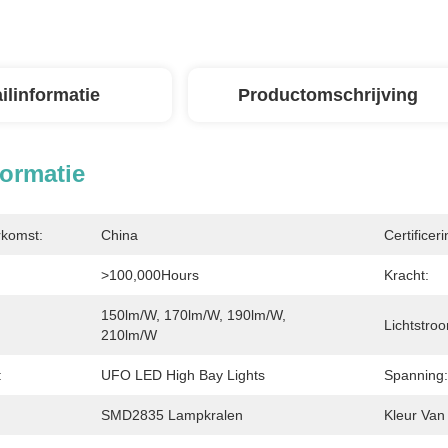
ilinformatie
Productomschrijving
formatie
rkomst:
China
Certificeri
>100,000Hours
Kracht:
150lm/W, 170lm/W, 190lm/W, 
:
Lichtstro
210lm/W
:
UFO LED High Bay Lights
Spanning:
SMD2835 Lampkralen
Kleur Van