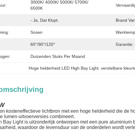
3000K/ 4000K/ 5000K/ 5700K/ 
uur:
Vervaardi
6500K
- Ja, Dat Klopt.
Brand Van
ning:
Sosen
Werktempe
60°/90°/120°
Garantie:
ogen:
Duizenden Stuks Per Maand
Hoge helderheid LED High Bay Light
, 
verstelbare kleur
omschrijving
/W
een kosteneffectieve lichtbron met een hoge helderheid die d
e lumen-uitvoerversies combineert.
Bay Light is uitzonderlijk ontworpen met een pure aluminium b
arheid, waardoor de levensduur van de onderdelen wordt verl