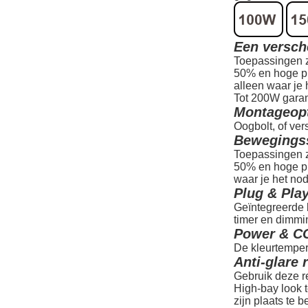
Een versch
Toepassingen zo
50% en hoge pl
alleen waar je 
Tot 200W garan
Montageop
Oogbolt, of ver
Bewegings
Toepassingen zo
50% en hoge pl
waar je het nod
Plug & Pla
Geïntegreerde
timer en dimmi
Power & CC
De kleurtemper
Anti-glare 
Gebruik deze r
High-bay look t
zijn plaats te b