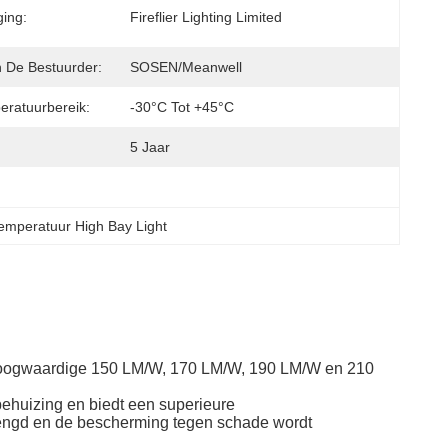
ging:
Fireflier Lighting Limited
 De Bestuurder:
SOSEN/Meanwell
ratuurbereik:
-30°C Tot +45°C
5 Jaar
temperatuur High Bay Light
e hoogwaardige 150 LM/W, 170 LM/W, 190 LM/W en 210
ehuizing en biedt een superieure
engd en de bescherming tegen schade wordt