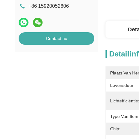
+86 15920052606
Deta
Contact nu
Detailin
Plaats Van He
Levensduur:
Lichtefficiëntie
Type Van Item
Chip: