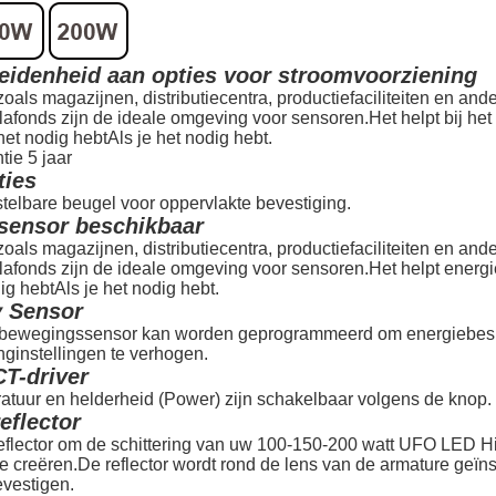
eidenheid aan opties voor stroomvoorziening
als magazijnen, distributiecentra, productiefaciliteiten en and
afonds zijn de ideale omgeving voor sensoren.Het helpt bij het 
het nodig hebtAls je het nodig hebt.
tie 5 jaar
ties
stelbare beugel voor oppervlakte bevestiging.
sensor beschikbaar
als magazijnen, distributiecentra, productiefaciliteiten en and
afonds zijn de ideale omgeving voor sensoren.Het helpt energie
ig hebtAls je het nodig hebt.
y Sensor
 bewegingssensor kan worden geprogrammeerd om energiebespa
nginstellingen te verhogen.
T-driver
atuur en helderheid (Power) zijn schakelbaar volgens de knop.
reflector
eflector om de schittering van uw 100-150-200 watt UFO LED Hi
e creëren.De reflector wordt rond de lens van de armature geïn
evestigen.