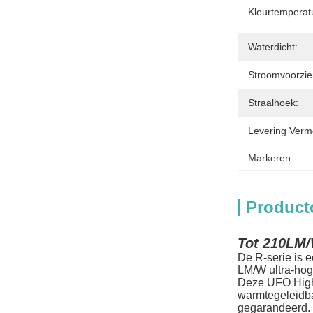
Kleurtemperat
Waterdicht:
Stroomvoorzie
Straalhoek:
Levering Verm
Markeren:
Product
Tot 210LM
De R-serie is 
LM/W ultra-hog
Deze UFO High 
warmtegeleidba
gegarandeerd.