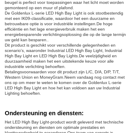
beugel is perfect voor toepassingen waar het licht moet worden
gemonteerd op een muur of plafond.
De Goldenlux L-serie LED High Bay Light is ook stootbestendig
met een IK09-classificatie, waardoor het een duurzame en
betrouwbare optie is voor industriële instellingen.De hoge
efficiëntie en het lage energieverbruik maken het een
energiebesparende verlichtingsoplossing die op de lange termijn
uw geld kan besparen..
Dit product is geschikt voor verschillende gelegenheden en
scenario's, waaronder Industrial LED High Bay Light, Industrial
High Bay Light en LED High Bay Lights.De veelzijdigheid en
duurzaamheid maken het een uitstekende keuze voor alle
industriële verlichting behoeften.
Betalingsvoorwaarden voor dit product zijn L/C, D/A, D/P, T/T,
Western Union en MoneyGram.Neem vandaag nog contact met
ons op om meer te weten te komen over de Goldenlux L-serie
LED High Bay Light en hoe het kan voldoen aan uw Industrial
Lighting behoeften.
Ondersteuning en diensten:
Het LED High Bay Light-product wordt geleverd met technische
ondersteuning en diensten om optimale prestaties en
klanttevredenheid te garanderen.Ons team van experts is