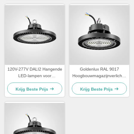
120V-277V DALI2 Hangende
Goldenlux RAL 9017
LED-lampen voor
Hoogbouwmagazijnverlichtin
magazijnen IP65 waterdicht
g SMD2835 Industriële
hoogbouwverlichting
Krijg Beste Prijs
Krijg Beste Prijs