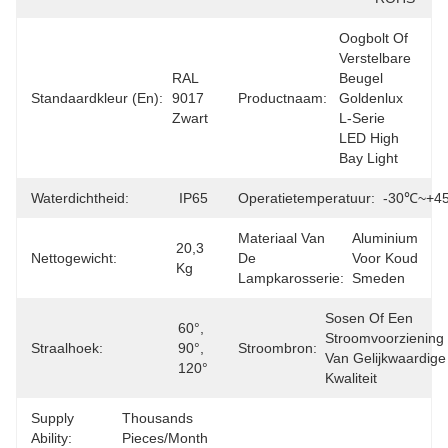
Oogbolt Of 
Verstelbare 
RAL 
Beugel 
Standaardkleur (en):
9017 
Productnaam:
Goldenlux 
Zwart
L-Serie 
LED High 
Bay Light
Waterdichtheid:
IP65
Operatietemperatuur:
-30℃~+4
Materiaal Van
Aluminium 
20,3 
Nettogewicht:
De
Voor Koud 
Kg
Lampkarosserie:
Smeden
Sosen Of Een 
60°, 
Stroomvoorziening 
Straalhoek:
90°, 
Stroombron:
Van Gelijkwaardige 
120°
Kwaliteit
Supply
Thousands 
Ability:
Pieces/Month