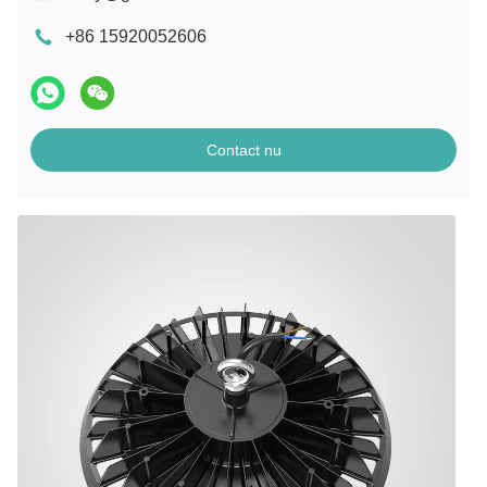
+86 15920052606
Contact nu