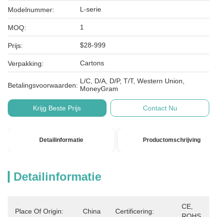
L-serie
Modelnummer:
1
MOQ:
$28-999
Prijs:
Cartons
Verpakking:
L/C, D/A, D/P, T/T, Western Union,
Betalingsvoorwaarden:
MoneyGram
Krijg Beste Prijs
Contact Nu
Detailinformatie
Productomschrijving
Detailinformatie
CE, 
Place Of Origin:
China
Certificering:
ROHS