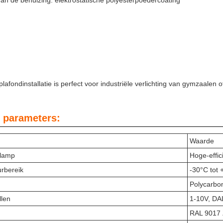
an de behuizing: elektrostatische polyesterpoedercoating
plafondinstallatie is perfect voor industriële verlichting van gymzaale
 parameters:
Waarde
-lamp
Hoge-effic
rbereik
-30°C tot
Polycarbon
llen
1-10V, DAL
RAL 9017 