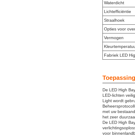
Waterdicht
Lichtefficiëntie
Straalhoek
Opties voor ov
Vermogen
Kleurtemperatu
Fabriek LED Hig
Toepassing
De LED High Bay 
LED-lichten veil
Light wordt gebru
Beheersprotocoll
met uw bestaande
het zeer duurzaa
De LED High Bay 
verlichtingsoplo
voor binnenlandb