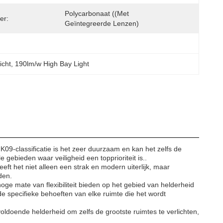
Polycarbonaat ((met 
er:
Geïntegreerde Lenzen)
icht
, 
190lm/w High Bay Light
09-classificatie is het zeer duurzaam en kan het zelfs de
gebieden waar veiligheid een topprioriteit is..
eft het niet alleen een strak en modern uiterlijk, maar
den.
hoge mate van flexibiliteit bieden op het gebied van helderheid
 specifieke behoeften van elke ruimte die het wordt
ldoende helderheid om zelfs de grootste ruimtes te verlichten,