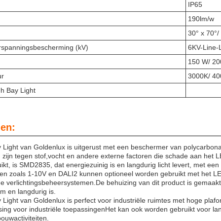
IP65
190lm/w
30° x 70°/
erspanningsbescherming (kV)
6KV-Line-
150 W/ 2
ur
3000K/ 40
h Bay Light
en:
Light van Goldenlux is uitgerust met een beschermer van polycarbonaa
ig zijn tegen stof,vocht en andere externe factoren die schade aan het
ikt, is SMD2835, dat energiezuinig is en langdurig licht levert, met ee
en zoals 1-10V en DALI2 kunnen optioneel worden gebruikt met het LED
 verlichtingsbeheersystemen.De behuizing van dit product is gemaakt
m en langdurig is.
Light van Goldenlux is perfect voor industriële ruimtes met hoge plafo
ssing voor industriële toepassingenHet kan ook worden gebruikt voor la
ouwactiviteiten.