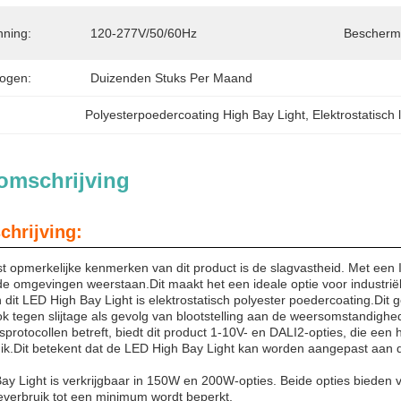
ning:
120-277V/50/60Hz
Bescherm
ogen:
Duizenden Stuks Per Maand
Polyesterpoedercoating High Bay Light
, 
Elektrostatisch l
omschrijving
chrijving:
 opmerkelijke kenmerken van dit product is de slagvastheid. Met een IK
 omgevingen weerstaan.Dit maakt het een ideale optie voor industriële 
dit LED High Bay Light is elektrostatisch polyester poedercoating.Dit ge
k tegen slijtage als gevolg van blootstelling aan de weersomstandighe
protocollen betreft, biedt dit product 1-10V- en DALI2-opties, die een 
ik.Dit betekent dat de LED High Bay Light kan worden aangepast aan de
y Light is verkrijgbaar in 150W en 200W-opties. Beide opties bieden vo
ieverbruik tot een minimum wordt beperkt.