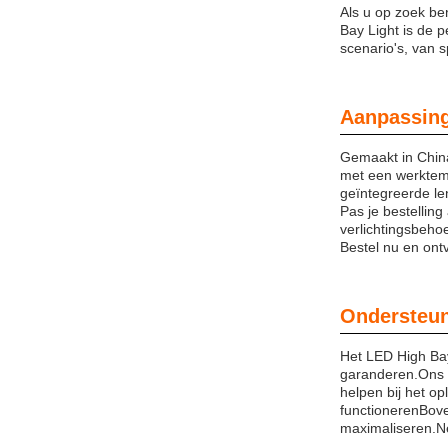
Als u op zoek ben
Bay Light is de 
scenario's, van sp
Aanpassin
Gemaakt in Chin
met een werktem
geïntegreerde le
Pas je bestellin
verlichtingsbeh
Bestel nu en ont
Ondersteun
Het LED High Bay
garanderen.Ons t
helpen bij het o
functionerenBove
maximaliseren.Ne