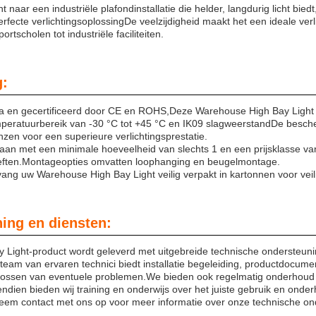
t naar een industriële plafondinstallatie die helder, langdurig licht bi
perfecte verlichtingsoplossingDe veelzijdigheid maakt het een ideale ve
ortscholen tot industriële faciliteiten.
g:
a en gecertificeerd door CE en ROHS,Deze Warehouse High Bay Light 
peratuurbereik van -30 °C tot +45 °C en IK09 slagweerstandDe besc
nzen voor een superieure verlichtingsprestatie.
g aan met een minimale hoeveelheid van slechts 1 en een prijsklasse 
oeften.Montageopties omvatten loophanging en beugelmontage.
vang uw Warehouse High Bay Light veilig verpakt in kartonnen voor veili
ing en diensten:
 Light-product wordt geleverd met uitgebreide technische ondersteuni
eam van ervaren technici biedt installatie begeleiding, productdocume
plossen van eventuele problemen.We bieden ook regelmatig onderhoud e
ndien bieden wij training en onderwijs over het juiste gebruik en onde
em contact met ons op voor meer informatie over onze technische on