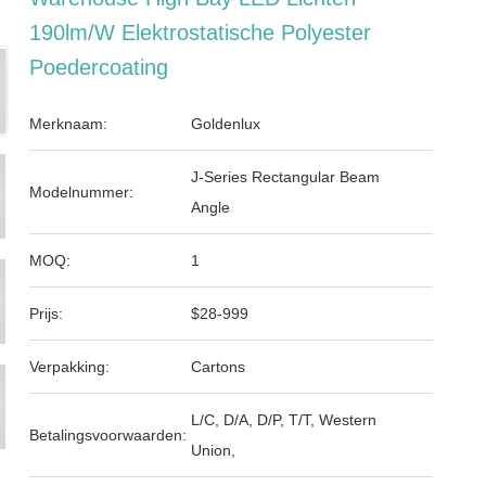
190lm/w Elektrostatische Polyester
Poedercoating
Merknaam:
Goldenlux
J-Series Rectangular Beam
Modelnummer:
Angle
MOQ:
1
Prijs:
$28-999
Verpakking:
Cartons
L/C, D/A, D/P, T/T, Western
Betalingsvoorwaarden:
Union,