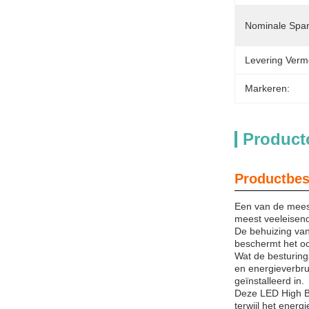
Nominale Span
Levering Verm
Markeren:
Product
Productbes
Een van de meest
meest veeleisende
De behuizing van 
beschermt het oo
Wat de besturings
en energieverbru
geïnstalleerd in.
Deze LED High Ba
terwijl het energ