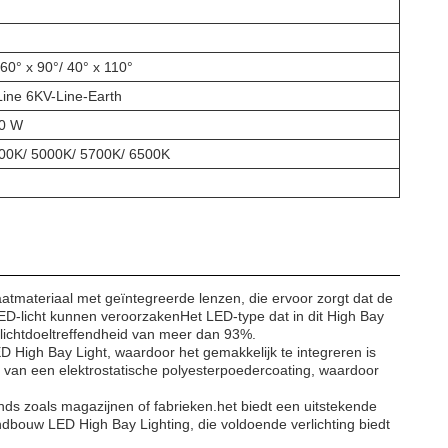
 60° x 90°/ 40° x 110°
Line 6KV-Line-Earth
00 W
00K/ 5000K/ 5700K/ 6500K
tmateriaal met geïntegreerde lenzen, die ervoor zorgt dat de
 LED-licht kunnen veroorzakenHet LED-type dat in dit High Bay
n lichtdoeltreffendheid van meer dan 93%.
 High Bay Light, waardoor het gemakkelijk te integreren is
 van een elektrostatische polyesterpoedercoating, waardoor
nds zoals magazijnen of fabrieken.het biedt een uitstekende
ndbouw LED High Bay Lighting, die voldoende verlichting biedt