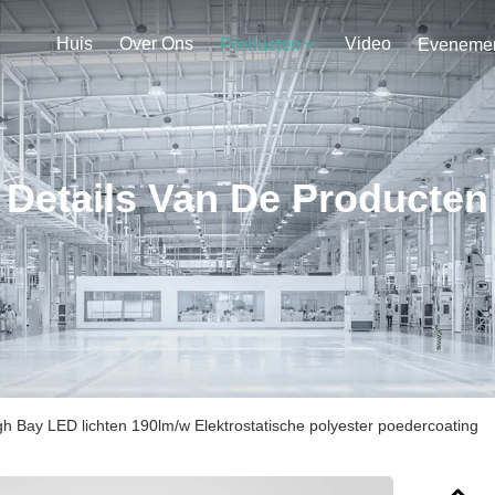
Huis
Over Ons
Video
Producten
Details Van De Producten
 Bay LED lichten 190lm/w Elektrostatische polyester poedercoating