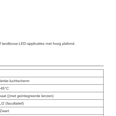
n of landbouw-LED-applicaties met hoog plafond.
iëntie-luchtscherm
 +45°C
aat ((met geïntegreerde lenzen)
I2 (facultatief)
Zwart