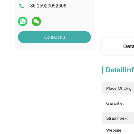
+86 15920052606
Contact nu
Deta
Detailin
Place Of Origi
Garantie:
Straalhoek:
Website: