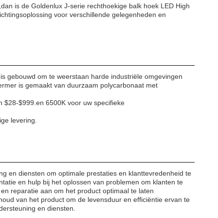
edt,dan is de Goldenlux J-serie rechthoekige balk hoek LED High
rlichtingsoplossing voor verschillende gelegenheden en
is gebouwd om te weerstaan harde industriële omgevingen
hermer is gemaakt van duurzaam polycarbonaat met
van $28-$999.en 6500K voor uw specifieke
ge levering.
ng en diensten om optimale prestaties en klanttevredenheid te
ntatie en hulp bij het oplossen van problemen om klanten te
n reparatie aan om het product optimaal te laten
rhoud van het product om de levensduur en efficiëntie ervan te
dersteuning en diensten.